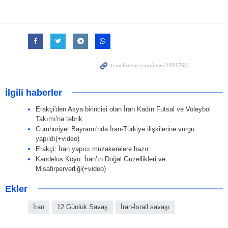
İlgili haberler
Erakçi'den Asya birincisi olan İran Kadın Futsal ve Voleybol
Takımı'na tebrik
Cumhuriyet Bayramı'nda İran-Türkiye ilişkilerine vurgu
yapıldı(+video)
Erakçi: İran yapıcı müzakerelere hazır
Kandelus Köyü: İran’ın Doğal Güzellikleri ve
Misafirperverliği(+video)
Ekler
İran
12 Günlük Savaş
İran-İsrail savaşı