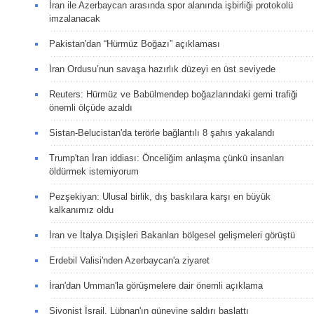
İran ile Azerbaycan arasında spor alanında işbirliği protokolü
imzalanacak
Pakistan'dan “Hürmüz Boğazı” açıklaması
İran Ordusu’nun savaşa hazırlık düzeyi en üst seviyede
Reuters: Hürmüz ve Babülmendep boğazlarındaki gemi trafiği
önemli ölçüde azaldı
Sistan-Belucistan'da terörle bağlantılı 8 şahıs yakalandı
Trump'tan İran iddiası: Önceliğim anlaşma çünkü insanları
öldürmek istemiyorum
Pezşekiyan: Ulusal birlik, dış baskılara karşı en büyük
kalkanımız oldu
İran ve İtalya Dışişleri Bakanları bölgesel gelişmeleri görüştü
Erdebil Valisi'nden Azerbaycan'a ziyaret
İran'dan Umman'la görüşmelere dair önemli açıklama
Siyonist İsrail, Lübnan'ın güneyine saldırı başlattı