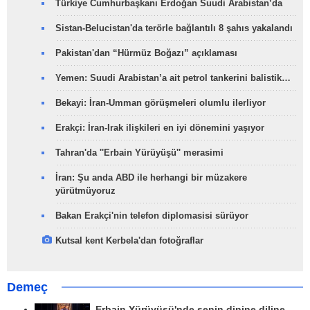
Türkiye Cumhurbaşkanı Erdoğan Suudi Arabistan’da
Sistan-Belucistan'da terörle bağlantılı 8 şahıs yakalandı
Pakistan'dan “Hürmüz Boğazı” açıklaması
Yemen: Suudi Arabistan’a ait petrol tankerini balistik…
Bekayi: İran-Umman görüşmeleri olumlu ilerliyor
Erakçi: İran-Irak ilişkileri en iyi dönemini yaşıyor
Tahran'da ''Erbain Yürüyüşü'' merasimi
İran: Şu anda ABD ile herhangi bir müzakere
yürütmüyoruz
Bakan Erakçi'nin telefon diplomasisi sürüyor
Kutsal kent Kerbela'dan fotoğraflar
Demeç
Erbain Yürüyüşü'nde senin dinine diline