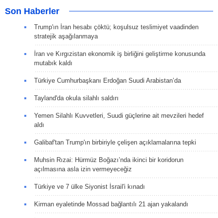
Son Haberler
Trump'ın İran hesabı çöktü; koşulsuz teslimiyet vaadinden
stratejik aşağılanmaya
İran ve Kırgızistan ekonomik iş birliğini geliştirme konusunda
mutabık kaldı
Türkiye Cumhurbaşkanı Erdoğan Suudi Arabistan’da
Tayland'da okula silahlı saldırı
Yemen Silahlı Kuvvetleri, Suudi güçlerine ait mevzileri hedef
aldı
Galibaf'tan Trump'ın birbiriyle çelişen açıklamalarına tepki
Muhsin Rızai: Hürmüz Boğazı’nda ikinci bir koridorun
açılmasına asla izin vermeyeceğiz
Türkiye ve 7 ülke Siyonist İsrail'i kınadı
Kirman eyaletinde Mossad bağlantılı 21 ajan yakalandı