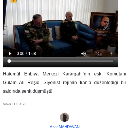
Hatemül Enbiya Merkezi Karargahı’nın eski Komutanı
Gulam Ali Reşid, Siyonist rejimin İran’a düzenlediği bir
saldırıda şehit düşmüştü.
News ID
1931761
Azar MAHDAVAN