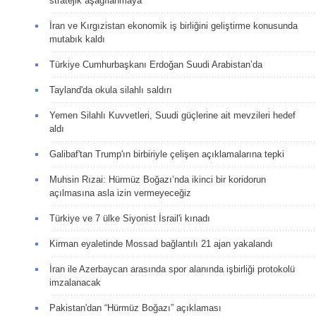
stratejik aşağılanmaya
İran ve Kırgızistan ekonomik iş birliğini geliştirme konusunda
mutabık kaldı
Türkiye Cumhurbaşkanı Erdoğan Suudi Arabistan’da
Tayland'da okula silahlı saldırı
Yemen Silahlı Kuvvetleri, Suudi güçlerine ait mevzileri hedef
aldı
Galibaf'tan Trump'ın birbiriyle çelişen açıklamalarına tepki
Muhsin Rızai: Hürmüz Boğazı’nda ikinci bir koridorun
açılmasına asla izin vermeyeceğiz
Türkiye ve 7 ülke Siyonist İsrail'i kınadı
Kirman eyaletinde Mossad bağlantılı 21 ajan yakalandı
İran ile Azerbaycan arasında spor alanında işbirliği protokolü
imzalanacak
Pakistan'dan “Hürmüz Boğazı” açıklaması