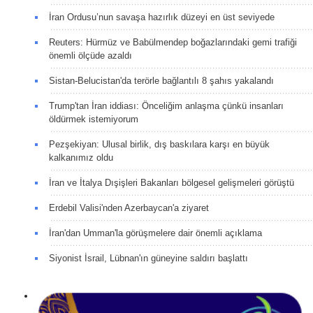
İran Ordusu’nun savaşa hazırlık düzeyi en üst seviyede
Reuters: Hürmüz ve Babülmendep boğazlarındaki gemi trafiği
önemli ölçüde azaldı
Sistan-Belucistan'da terörle bağlantılı 8 şahıs yakalandı
Trump'tan İran iddiası: Önceliğim anlaşma çünkü insanları
öldürmek istemiyorum
Pezşekiyan: Ulusal birlik, dış baskılara karşı en büyük
kalkanımız oldu
İran ve İtalya Dışişleri Bakanları bölgesel gelişmeleri görüştü
Erdebil Valisi'nden Azerbaycan'a ziyaret
İran'dan Umman'la görüşmelere dair önemli açıklama
Siyonist İsrail, Lübnan'ın güneyine saldırı başlattı