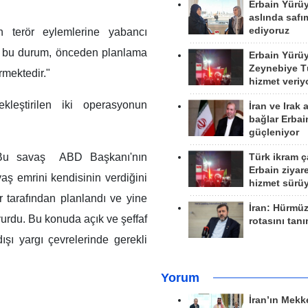
Erbain Yürü
aslında safım
ediyoruz
n terör eylemlerine yabancı
yle bu durum, önceden planlama
Erbain Yürü
Zeynebiye Tü
mektedir."
hizmet veriy
kleştirilen iki operasyonun
İran ve Irak 
bağlar Erbai
güçleniyor
. Bu savaş ABD Başkanı'nın
Türk ikram ç
Erbain ziyare
aş emrini kendisinin verdiğini
hizmet sürü
r tarafından planlandı ve yine
İran: Hürmü
urdu. Bu konuda açık ve şeffaf
rotasını tan
dışı yargı çevrelerinde gerekli
Yorum
İran’ın Mekk