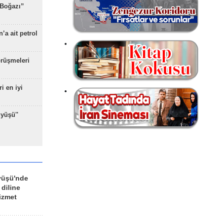
 Boğazı”
’a ait petrol
rüşmeleri
ri en iyi
yüşü''
yüşü'nde
 diline
izmet