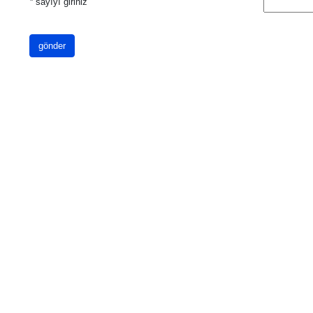
*
sayıyı giriniz
gönder