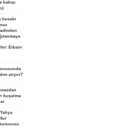
a bakışı
o)
n hesabı
lsuz
aadinden
ağılanmaya
fer: Erbain
ü
konusunda
dım atıyor?
kmazdan
an kuşatma
ar
 Yahya
Nur
 kurucusu