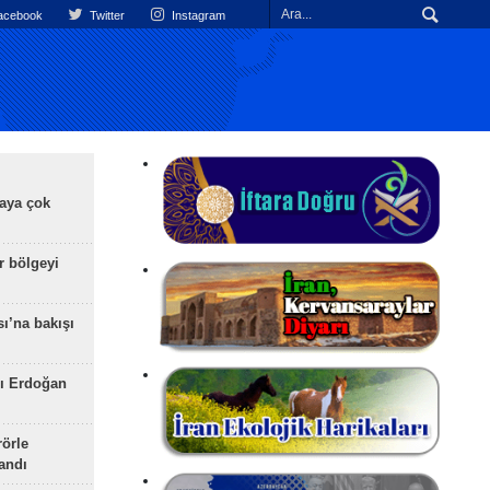
cebook
Twitter
Instagram
aya çok
r bölgeyi
ı’na bakışı
ı Erdoğan
rörle
landı