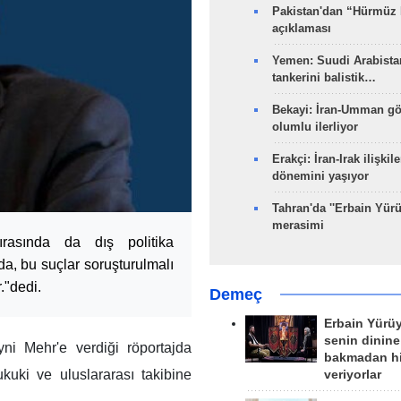
Pakistan'dan “Hürmüz
açıklaması
Yemen: Suudi Arabistan
tankerini balistik…
Bekayi: İran-Umman gö
olumlu ilerliyor
Erakçi: İran-Irak ilişkile
dönemini yaşıyor
Tahran'da ''Erbain Yürü
merasimi
rasında da dış politika
a, bu suçlar soruşturulmalı
."dedi.
Demeç
Erbain Yürü
senin dinine
ni Mehr'e verdiği röportajda
bakmadan h
hukuki ve uluslararası takibine
veriyorlar