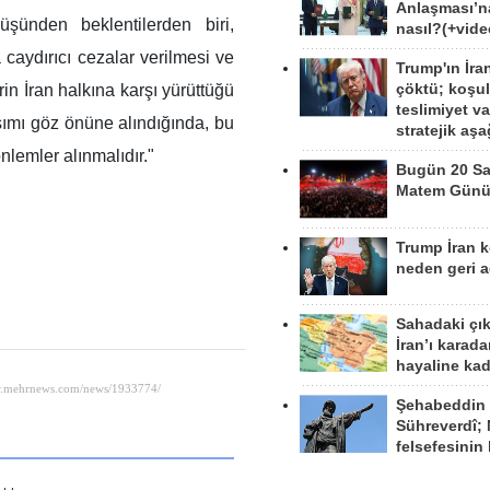
Anlaşması’n
üşünden beklentilerden biri,
nasıl?(+vide
a caydırıcı cezalar verilmesi ve
Trump'ın İra
in İran halkına karşı yürüttüğü
çöktü; koşu
teslimiyet v
aşımı göz önüne alındığında, bu
stratejik aş
nlemler alınmalıdır."
Bugün 20 Sa
Matem Gün
Trump İran 
neden geri a
Sahadaki çı
İran’ı karad
hayaline kad
Şehabeddin
Sühreverdî; 
felsefesinin