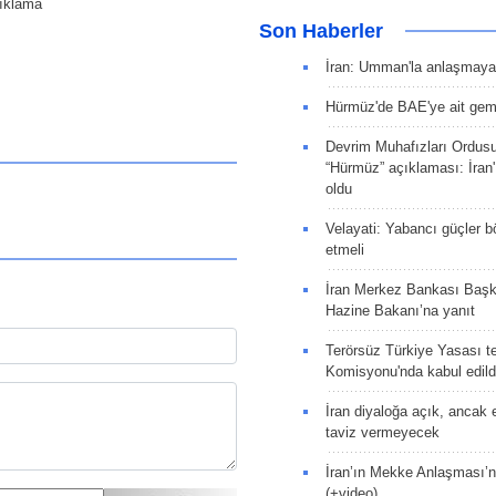
çıklama
Son Haberler
İran: Umman'la anlaşmaya
Hürmüz'de BAE'ye ait gemi
Devrim Muhafızları Ordus
“Hürmüz” açıklaması: İran'ı
oldu
Velayati: Yabancı güçler bö
etmeli
İran Merkez Bankası Baş
Hazine Bakanı’na yanıt
Terörsüz Türkiye Yasası tek
Komisyonu'nda kabul edild
İran diyaloğa açık, ancak
taviz vermeyecek
İran’ın Mekke Anlaşması’n
(+video)