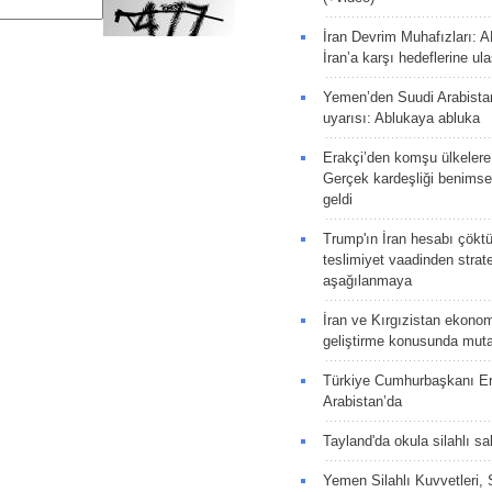
İran Devrim Muhafızları: A
İran’a karşı hedeflerine u
Yemen’den Suudi Arabista
uyarısı: Ablukaya abluka
Erakçi’den komşu ülkelere
Gerçek kardeşliği benims
geldi
Trump'ın İran hesabı çökt
teslimiyet vaadinden strate
aşağılanmaya
İran ve Kırgızistan ekonomik
geliştirme konusunda muta
Türkiye Cumhurbaşkanı E
Arabistan’da
Tayland'da okula silahlı sal
Yemen Silahlı Kuvvetleri, 