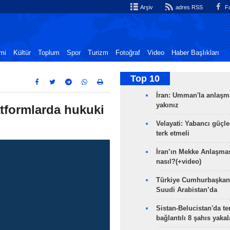
Arşiv
adres RSS
Fa
mi
Kültür
Toplum
Spor
Turizm
Fotoğraf
Video
Haber Başlıkları
Top 10
İran: Umman'la anlaşm
yakınız
atformlarda hukuki
Velayati: Yabancı güçle
terk etmeli
İran’ın Mekke Anlaşmas
nasıl?(+video)
Türkiye Cumhurbaşkan
Suudi Arabistan’da
Sistan-Belucistan'da te
bağlantılı 8 şahıs yaka