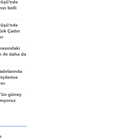
yüşü'nde
ızı belli
yüşü'nde
rk Çadırı
or
arasındaki
n ile daha da
adırlarında
tçilerine
yor
z'ün güney
ımıyoruz
e