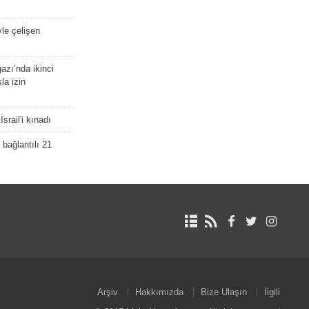
yle çelişen
zı’nda ikinci
la izin
srail'i kınadı
bağlantılı 21
Arşiv
Hakkımızda
Bize Ulaşın
İlgili