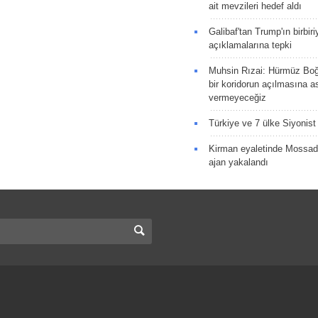
ait mevzileri hedef aldı
Galibaf'tan Trump'ın birbiri
açıklamalarına tepki
Muhsin Rızai: Hürmüz Boğa
bir koridorun açılmasına as
vermeyeceğiz
Türkiye ve 7 ülke Siyonist İ
Kirman eyaletinde Mossad 
ajan yakalandı