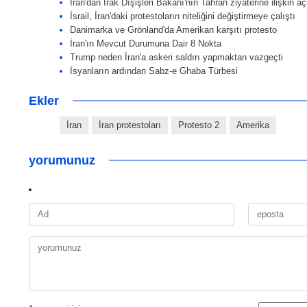
İran'dan Irak Dışişleri Bakanı'nın Tahran ziyaterine ilişkin a
İsrail, İran'daki protestoların niteliğini değiştirmeye çalıştı
Danimarka ve Grönland'da Amerikan karşıtı protesto
İran'ın Mevcut Durumuna Dair 8 Nokta
Trump neden İran'a askeri saldırı yapmaktan vazgeçti
İsyanların ardından Sabz-e Ghaba Türbesi
Ekler
İran
İran protestoları
Protesto 2
Amerika
yorumunuz