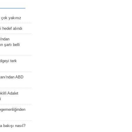
 çok yakınız
 hedef alındı
u'ndan
n şartı belli
lgeyi terk
kanı'ndan ABD
lifi Adalet
i
 egemenliğinden
a bakışı nasıl?