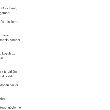
BD ve İsrail,
laşamadı
n’a misilleme
 mesaj:
emenin zamanı
ü; koşulsuz
jik
 iş birliğini
bık kaldı
rdoğan Suudi
dırı
Suudi güçlerine