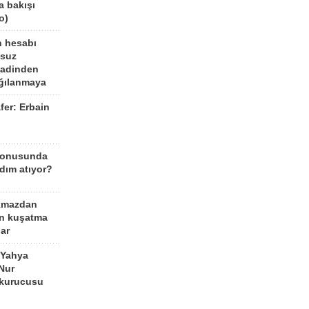
a bakışı
o)
n hesabı
lsuz
aadinden
ağılanmaya
fer: Erbain
ü
konusunda
dım atıyor?
kmazdan
an kuşatma
ar
 Yahya
Nur
 kurucusu