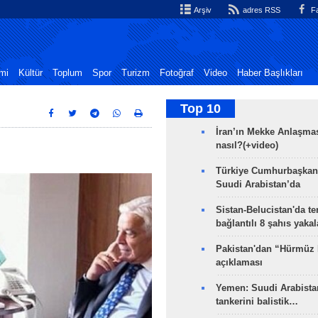
Arşiv
adres RSS
Fa
mi
Kültür
Toplum
Spor
Turizm
Fotoğraf
Video
Haber Başlıkları
Top 10
İran’ın Mekke Anlaşmas
nasıl?(+video)
Türkiye Cumhurbaşkan
Suudi Arabistan’da
Sistan-Belucistan'da te
bağlantılı 8 şahıs yaka
Pakistan'dan “Hürmüz
açıklaması
Yemen: Suudi Arabistan
tankerini balistik…