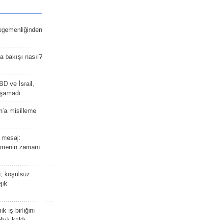
 egemenliğinden
a bakışı nasıl?
BD ve İsrail,
laşamadı
n’a misilleme
 mesaj:
emenin zamanı
ü; koşulsuz
jik
 iş birliğini
bık kaldı