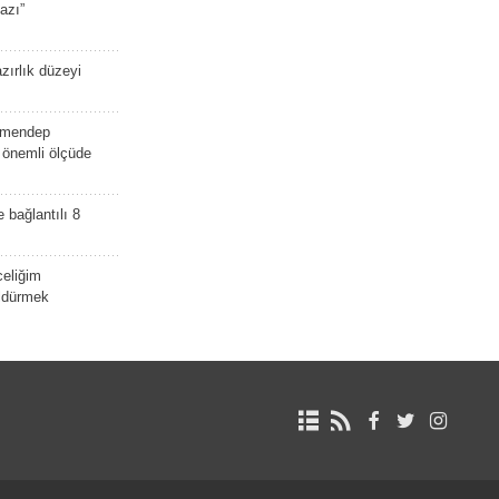
azı”
zırlık düzeyi
lmendep
i önemli ölçüde
e bağlantılı 8
celiğim
öldürmek