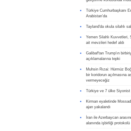
Türkiye Cumhurbaşkanı E
Arabistan’da
Tayland'da okula silahlı sal
Yemen Silahlı Kuvvetleri, 
ait mevzileri hedef aldı
Galibaf'tan Trump'ın birbiri
açıklamalarına tepki
Muhsin Rızai: Hürmüz Boğa
bir koridorun açılmasına as
vermeyeceğiz
Türkiye ve 7 ülke Siyonist İ
Kirman eyaletinde Mossad 
ajan yakalandı
İran ile Azerbaycan arasın
alanında işbirliği protokol