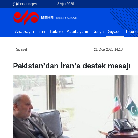
8 Ağu 2026
Ana Sayfa
İran
Türkiye
Azerbaycan
Dünya
Siyaset
Ekono
Siyaset
21 Oca 2026 14:18
Pakistan’dan İran’a destek mesajı