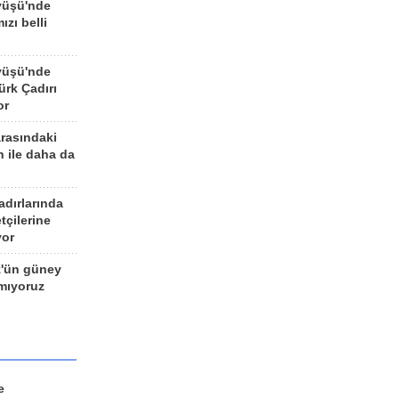
yüşü'nde
ızı belli
yüşü'nde
rk Çadırı
or
arasındaki
n ile daha da
adırlarında
tçilerine
yor
z'ün güney
ımıyoruz
e