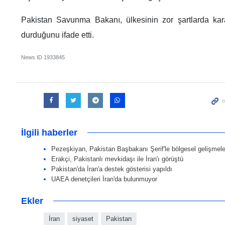
Pakistan Savunma Bakanı, ülkesinin zor şartlarda karar
durduğunu ifade etti.
News ID
1933845
İlgili haberler
Pezeşkiyan, Pakistan Başbakanı Şerif'le bölgesel gelişmele
Erakçi, Pakistanlı mevkidaşı ile İran'ı görüştü
Pakistan'da İran'a destek gösterisi yapıldı
UAEA denetçileri İran'da bulunmuyor
Ekler
İran
siyaset
Pakistan