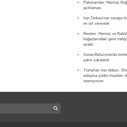
Pakistan'dan “Hürmüz Boğ
açıklaması
İran Ordusu’nun savaşa ha
en üst seviyede
Reuters: Hürmüz ve Babü
boğazlarındaki gemi trafiğ
azaldı
Sistan-Belucistan'da terörl
şahıs yakalandı
Trump'tan İran iddiası: Ön
anlaşma çünkü insanları 
istemiyorum