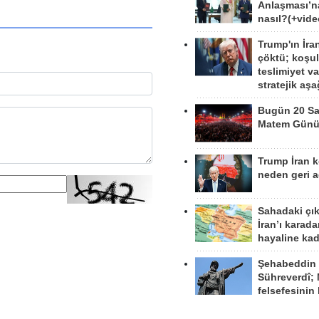
Anlaşması’n
nasıl?(+vide
Trump'ın İra
çöktü; koşu
teslimiyet v
stratejik aş
Bugün 20 Sa
Matem Gün
Trump İran 
neden geri a
Sahadaki çı
İran’ı karad
hayaline kad
Şehabeddin
Sühreverdî; 
felsefesinin