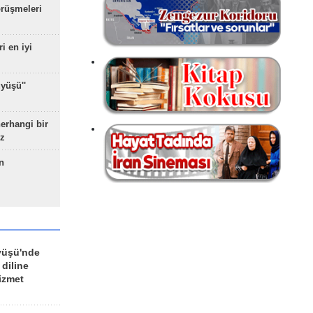
rüşmeleri
ri en iyi
yüşü''
herhangi bir
z
n
yüşü'nde
 diline
izmet