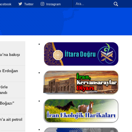
cebook
Twitter
Instagram
ı’na bakışı
ı Erdoğan
rörle
landı
 Boğazı”
’a ait petrol