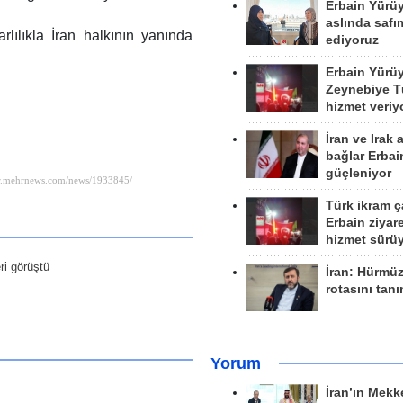
Erbain Yürü
aslında safım
lılıkla İran halkının yanında
ediyoruz
Erbain Yürü
Zeynebiye Tü
hizmet veriy
İran ve Irak 
bağlar Erbai
güçleniyor
Türk ikram ç
Erbain ziyare
hizmet sürü
ri görüştü
İran: Hürmü
rotasını tan
Yorum
İran’ın Mekk