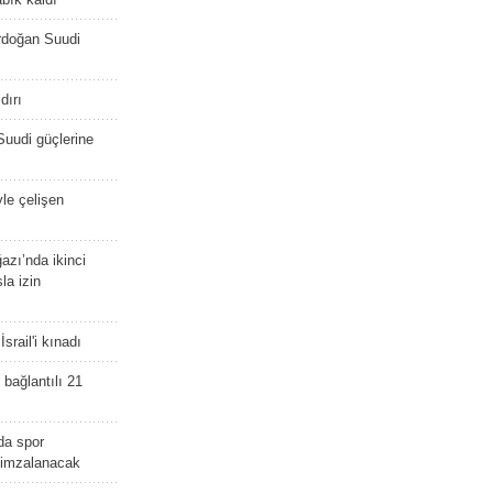
rdoğan Suudi
dırı
Suudi güçlerine
yle çelişen
zı’nda ikinci
la izin
srail'i kınadı
bağlantılı 21
da spor
ü imzalanacak