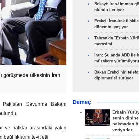
Bekayi: İran-Umman gö
olumlu ilerliyor
Erakçi: İran-Irak ilişkile
dönemini yaşıyor
Tahran'da ''Erbain Yürü
merasimi
İran: Şu anda ABD ile 
müzakere yürütmüyoru
Bakan Erakçi'nin telefo
ğı görüşmede ülkesinin İran
diplomasisi sürüyor
Demeç
m, Pakistan Savunma Bakanı
Erbain Yürü
bulundu.
senin dinine
bakmadan h
lar ve halklar arasındaki yakın
veriyorlar
 bağlılıklarını teyit etti.