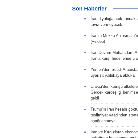
Son Haberler
İran diyaloğa açık, ancak
taviz vermeyecek
İran’ın Mekke Anlaşması’n
(+video)
İran Devrim Muhafızları: A
İran’a karşı hedeflerine u
Yemen’den Suudi Arabista
uyarısı: Ablukaya abluka
Erakçi’den komşu ülkelere
Gerçek kardeşliği benims
geldi
Trump'ın İran hesabı çökt
teslimiyet vaadinden strate
aşağılanmaya
İran ve Kırgızistan ekonomik
geliştirme konusunda muta