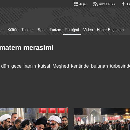
Arşiv
adres RSS
Fa
mi
Kültür
Toplum
Spor
Turizm
Fotoğraf
Video
Haber Başlıkları
n matem merasimi
a dün gece İran'ın kutsal Meşhed kentinde bulunan türbesind