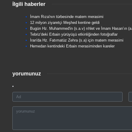
İlgili haberler
İmam Rıza'nın türbesinde matem merasimi
12 milyon ziyaretçi Meşhed kentine geldi
Bugün Hz. Muhammed'in (s.a.v) rıhlet ve İmam Hasan’ın (a
Tebriz'deki Erbain yürüyüşü etkinliğinden fotoğraflar
İran'da Hz. Fatımatüz Zehra (s.a) için matem merasimi
Hemedan kentindeki Erbain merasiminden kareler
yorumunuz