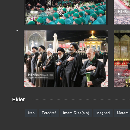
Ekler
İran
Fotoğraf
İmam Rıza(a.s)
Meşhed
Matem 