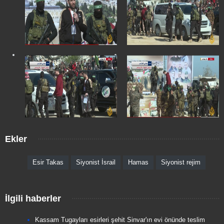
Ekler
Esir Takas
Siyonist İsrail
Hamas
Siyonist rejim
İlgili haberler
Kassam Tugayları esirleri şehit Sinvar'ın evi önünde teslim