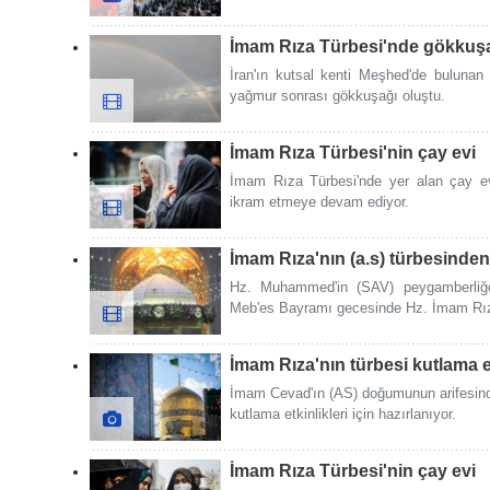
İmam Rıza Türbesi'nde gökkuşa
İran'ın kutsal kenti Meşhed'de buluna
yağmur sonrası gökkuşağı oluştu.
İmam Rıza Türbesi'nin çay evi
İmam Rıza Türbesi'nde yer alan çay ev
ikram etmeye devam ediyor.
İmam Rıza'nın (a.s) türbesinden
Hz. Muhammed'in (SAV) peygamberliğe 
Meb'es Bayramı gecesinde Hz. İmam Rıza'
İmam Rıza'nın türbesi kutlama et
İmam Cevad'ın (AS) doğumunun arifesind
kutlama etkinlikleri için hazırlanıyor.
İmam Rıza Türbesi'nin çay evi