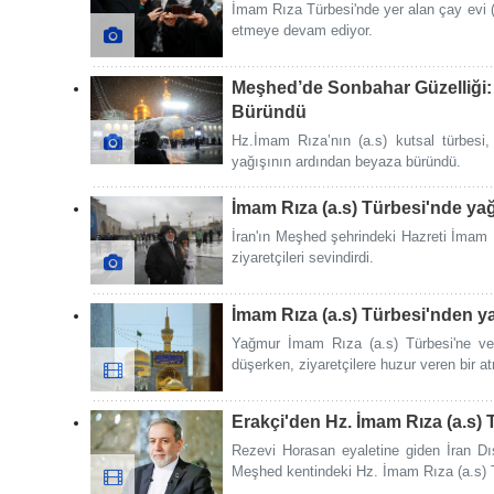
İmam Rıza Türbesi'nde yer alan çay evi (
etmeye devam ediyor.
Meşhed’de Sonbahar Güzelliği:
Büründü
Hz.İmam Rıza’nın (a.s) kutsal türbes
yağışının ardından beyaza büründü.
İmam Rıza (a.s) Türbesi'nde ya
İran'ın Meşhed şehrindeki Hazreti İmam
ziyaretçileri sevindirdi.
İmam Rıza (a.s) Türbesi'nden 
Yağmur İmam Rıza (a.s) Türbesi'ne ve 
düşerken, ziyaretçilere huzur veren bir a
Erakçi'den Hz. İmam Rıza (a.s) 
Rezevi Horasan eyaletine giden İran Dı
Meşhed kentindeki Hz. İmam Rıza (a.s) Tür