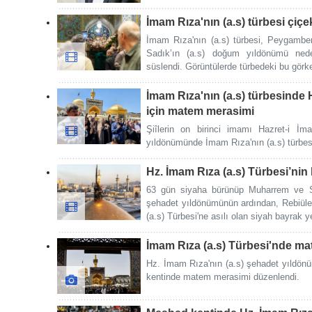
İmam Rıza'nın (a.s) türbesi çiçe
İmam Rıza'nın (a.s) türbesi, Peygambe
Sadık’ın (a.s) doğum yıldönümü nede
süslendi. Görüntülerde türbedeki bu görkem
İmam Rıza'nın (a.s) türbesinde 
için matem merasimi
Şiîlerin on birinci imamı Hazret-i İ
yıldönümünde İmam Rıza'nın (a.s) türbe
Hz. İmam Rıza (a.s) Türbesi’nin 
63 gün siyaha bürünüp Muharrem ve Sa
şehadet yıldönümünün ardından, Rebiül
(a.s) Türbesi'ne asılı olan siyah bayrak ye
İmam Rıza (a.s) Türbesi'nde ma
Hz. İmam Rıza'nın (a.s) şehadet yıldönü
kentinde matem merasimi düzenlendi.