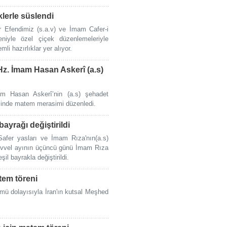
klerle süslendi
r Efendimiz (s.a.v) ve İmam Cafer-i
niyle özel çiçek düzenlemeleriyle
li hazırlıklar yer alıyor.
Hz. İmam Hasan Askerî (a.s)
mam Hasan Askerî’nin (a.s) şehadet
sinde matem merasimi düzenledi.
bayrağı değiştirildi
fer yasları ve İmam Rıza'nın(a.s)
evvel ayının üçüncü günü İmam Rıza
şil bayrakla değiştirildi.
tem töreni
mü dolayısıyla İran'ın kutsal Meşhed