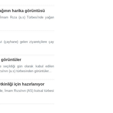
ğının harika görüntüsü
n İmam Rıza (a.s) Türbesi'nde yağan
i (çayhane) gelen ziyaretçilere çay
 görüntüler
seçildiği gün olarak kabul edilen
nın (a.s) türbesinden görüntüler...
kinliği için hazırlanıyor
e, İmam Rıza'nın (AS) kutsal türbesi