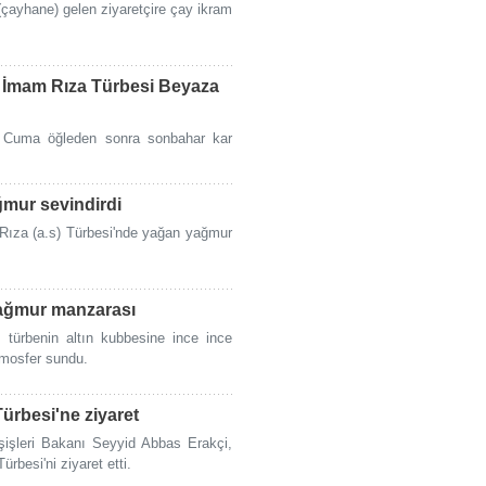
çayhane) gelen ziyaretçire çay ikram
 İmam Rıza Türbesi Beyaza
i, Cuma öğleden sonra sonbahar kar
ğmur sevindirdi
 Rıza (a.s) Türbesi'nde yağan yağmur
yağmur manzarası
türbenin altın kubbesine ince ince
tmosfer sundu.
Türbesi'ne ziyaret
şişleri Bakanı Seyyid Abbas Erakçi,
besi'ni ziyaret etti.