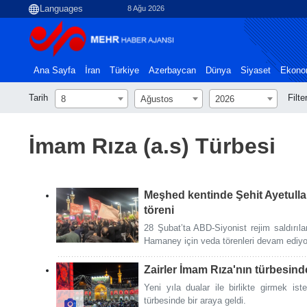
8 Ağu 2026
Ana Sayfa
İran
Türkiye
Azerbaycan
Dünya
Siyaset
Ekono
Tarih
Filte
8
Ağustos
2026
İmam Rıza (a.s) Türbesi
Meşhed kentinde Şehit Ayetulla
töreni
28 Şubat’ta ABD-Siyonist rejim saldırıla
Hamaney için veda törenleri devam ediyo
Zairler İmam Rıza'nın türbesind
Yeni yıla dualar ile birlikte girmek is
türbesinde bir araya geldi.