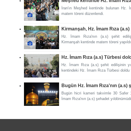
Meşhed kentinde Hz. İmam Rıza
İran'ın Meşhed kentinde bulunan Hz. 
matem töreni düzenlendi.
Kirmanşah, Hz. İmam Rıza (a.s) 
Hz. İmam Rıza'nın (a.s) şehit edili
Kirmanşah kentinde matem töreni yapıldı
Hz. İmam Rıza (a.s) Türbesi dold
Hz. İmam Rıza (a.s) şehit edilişinin 
kentindeki Hz. İmam Rıza Türbesi doldu t
Bugün Hz. İmam Rıza'nın (a.s)
Bugün hicri kameri takvimle 30 Safer 1
İmam Rıza'nın (a.s) şehadet yıldönümüdü