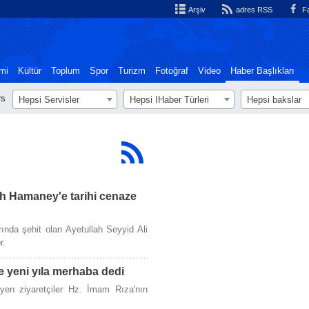
Arşiv
adres RSS
Fa
mi
Kültür
Toplum
Spor
Turizm
Fotoğraf
Video
Haber Başlıkları
rs
Hepsi Servisler
Hepsi اHaber Türleri
Hepsi bakslar
h Hamaney'e tarihi cenaze
rında şehit olan Ayetullah Seyyid Ali
r.
e yeni yıla merhaba dedi
teyen ziyaretçiler Hz. İmam Rıza'nın