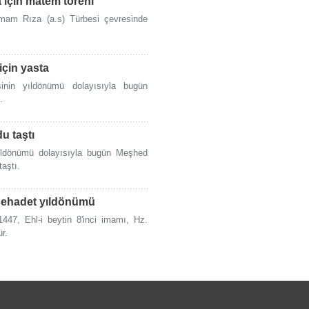
 için matem töreni
İmam Rıza (a.s) Türbesi çevresinde
için yasta
şinin yıldönümü dolayısıyla bugün
.
u taştı
yıldönümü dolayısıyla bugün Meşhed
aştı.
 şehadet yıldönümü
447, Ehl-i beytin 8'inci imamı, Hz.
r.