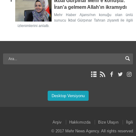
İkbal Gürpınar Mehr'e konuştu:
İran'a gelmem Allah'ın ikramıydı
Mehr Haber Ajansı'nın konuğu olan ünlü
sunucu İkbal Gürpınar Tahran ziyareti ile ilgili
izlenimlerini anlattı.
Desktop Versiyonu
Arşiv
Hakkımızda
Bize Ulaşın
İlgili
© 2017 Mehr News Agency. All rights reserved