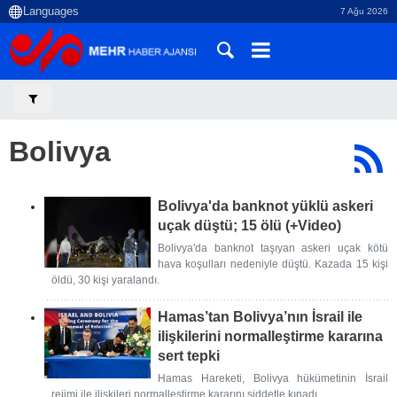
7 Ağu 2026
Bolivya
Bolivya'da banknot yüklü askeri
uçak düştü; 15 ölü (+Video)
Bolivya'da banknot taşıyan askeri uçak kötü
hava koşulları nedeniyle düştü. Kazada 15 kişi
öldü, 30 kişi yaralandı.
Hamas’tan Bolivya’nın İsrail ile
ilişkilerini normalleştirme kararına
sert tepki
Hamas Hareketi, Bolivya hükümetinin İsrail
rejimi ile ilişkileri normalleştirme kararını şiddetle kınadı.