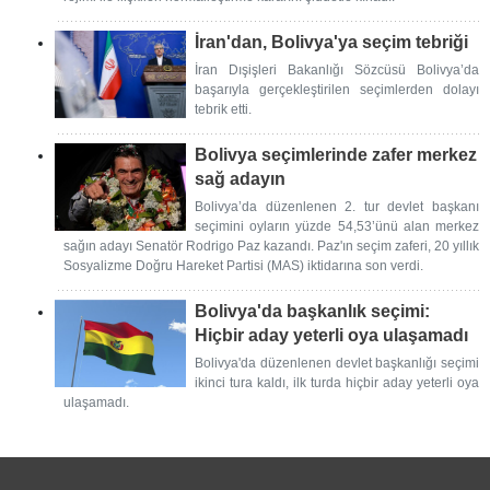
İran'dan, Bolivya'ya seçim tebriği
İran Dışişleri Bakanlığı Sözcüsü Bolivya’da
başarıyla gerçekleştirilen seçimlerden dolayı
tebrik etti.
Bolivya seçimlerinde zafer merkez
sağ adayın
Bolivya’da düzenlenen 2. tur devlet başkanı
seçimini oyların yüzde 54,53’ünü alan merkez
sağın adayı Senatör Rodrigo Paz kazandı. Paz'ın seçim zaferi, 20 yıllık
Sosyalizme Doğru Hareket Partisi (MAS) iktidarına son verdi.
Bolivya'da başkanlık seçimi:
Hiçbir aday yeterli oya ulaşamadı
Bolivya'da düzenlenen devlet başkanlığı seçimi
ikinci tura kaldı, ilk turda hiçbir aday yeterli oya
ulaşamadı.