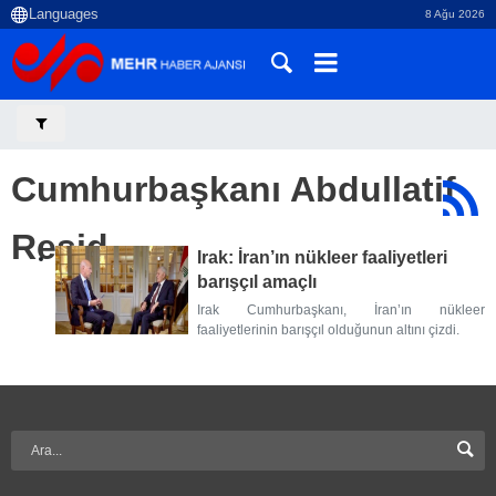
8 Ağu 2026
Cumhurbaşkanı Abdullatif
Reşid
Irak: İran’ın nükleer faaliyetleri
barışçıl amaçlı
Irak Cumhurbaşkanı, İran’ın nükleer
faaliyetlerinin barışçıl olduğunun altını çizdi.