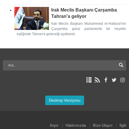
Irak Meclis Başkanı Çarşamba
Tahran'a geliyor
Irak Meclis Başkanı Muhammed el-Halbusi'nin
Çarşamba günü parlamento bir heyetin
eşliğinde Tahran'a geleceği açıklandı.
Desktop Versiyonu
Arşiv
Hakkımızda
Bize Ulaşın
İlgili