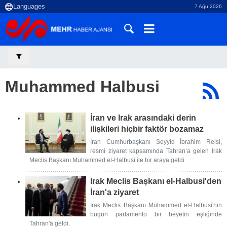
7 Ağu 2026
Muhammed Halbusi
İran ve Irak arasındaki derin
ilişkileri hiçbir faktör bozamaz
İran Cumhurbaşkanı Seyyid İbrahim Reisi,
resmi ziyaret kapsamında Tahran’a gelen Irak
Meclis Başkanı Muhammed el-Halbusi ile bir araya geldi.
Irak Meclis Başkanı el-Halbusi'den
İran'a ziyaret
Irak Meclis Başkanı Muhammed el-Halbusi'nin
bugün parlamento bir heyetin eşliğinde
Tahran'a geldi.