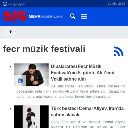
10 Ağu 2026
fecr müzik festivali
Uluslararası Fecr Müzik
Festivali'nin 5. günü; Ali Zend
Vekili sahne aldı
40. Uluslararası Fecr Müzik Festivali’nin beşinci
gecesinde, ünlü İranlı sanatçı Ali Zand Vakili sahne aldı. Sanatçının
performansı müzikseverler tarafından büyük ilgiyle karşılandı.
Türk besteci Cemal Aliyev, İran'da
sahne alacak
Genç Türk çellist ve besteci Cemal Aliyev,
piyanist Es Dağistan ile birlikte 40. Fecr