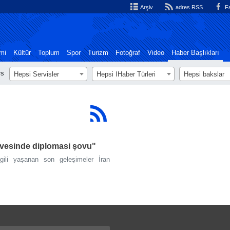
Arşiv
adres RSS
Fa
mi
Kültür
Toplum
Spor
Turizm
Fotoğraf
Video
Haber Başlıkları
rs
Hepsi Servisler
Hepsi اHaber Türleri
Hepsi bakslar
irvesinde diplomasi şovu"
lgili yaşanan son geleşimeler İran