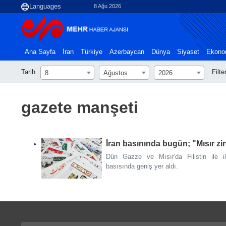
8 Ağu 2026
Ana Sayfa
İran
Türkiye
Azerbaycan
Dünya
Siyaset
Ekono
Tarih
Filte
8
Ağustos
2026
gazete manşeti
İran basınında bugün; "Mısır z
Dün Gazze ve Mısır'da Filistin ile i
basısında geniş yer aldı.