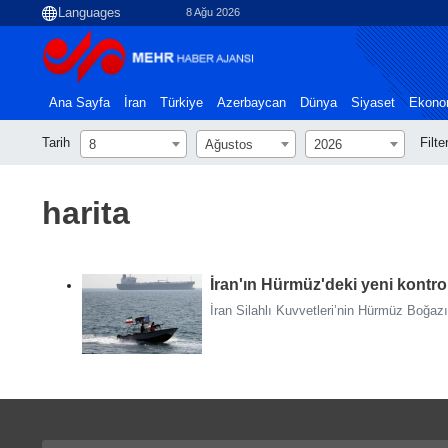
8 Ağu 2026
Ana Sayfa
İran
Türkiye
Azerbaycan
Dünya
Siyaset
Ekono
Tarih
Filte
8
Ağustos
2026
harita
İran'ın Hürmüz'deki yeni kontrol
İran Silahlı Kuvvetleri’nin Hürmüz Boğazı