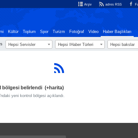
Arşiv
adres RSS
Fa
mi
Kültür
Toplum
Spor
Turizm
Fotoğraf
Video
Haber Başlıkları
rs
Hepsi Servisler
Hepsi اHaber Türleri
Hepsi bakslar
 bölgesi belirlendi (+harita)
'ndaki yeni kontrol bölgesi açıklandı.