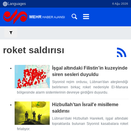
6 Ağu 2026
roket saldırısı
İşgal altındaki Filistin'in kuzeyinde
siren sesleri duyuldu
Siyonist rejim ordusu, Lübnan'dan ateşlendiği
belirlenen birkaç roket nedeniyle El-Manara
bölgesinde alarm sistemlerinin devreye girdiğini duyurdu.
Hizbullah'tan İsrail'e misilleme
saldırısı
Lübnan'daki Hizbullah Hareketi, işgal altındaki
topraklarda bulunan Siyonist kasabalara roket
fırlatıyor.