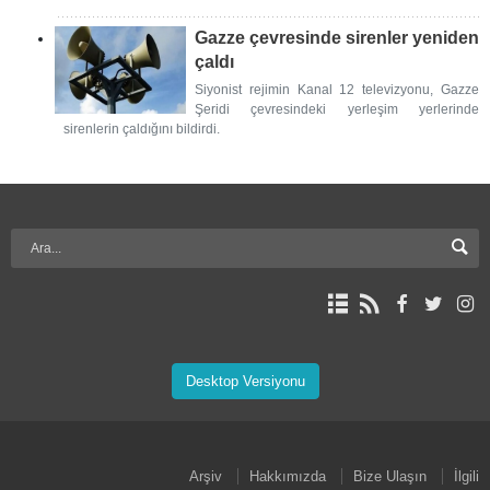
Gazze çevresinde sirenler yeniden
çaldı
Siyonist rejimin Kanal 12 televizyonu, Gazze
Şeridi çevresindeki yerleşim yerlerinde
sirenlerin çaldığını bildirdi.
Desktop Versiyonu
Arşiv
Hakkımızda
Bize Ulaşın
İlgili