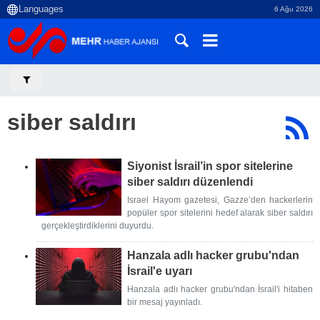
6 Ağu 2026
siber saldırı
Siyonist İsrail’in spor sitelerine
siber saldırı düzenlendi
Israel Hayom gazetesi, Gazze’den hackerlerin
popüler spor sitelerini hedef alarak siber saldırı
gerçekleştirdiklerini duyurdu.
Hanzala adlı hacker grubu'ndan
İsrail'e uyarı
Hanzala adlı hacker grubu'ndan İsrail'i hitaben
bir mesaj yayınladı.