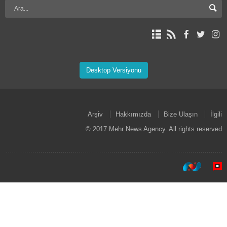
Desktop Versiyonu
Arşiv
Hakkımızda
Bize Ulaşın
İlgili
© 2017 Mehr News Agency. All rights reserved