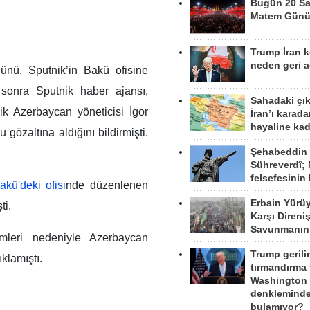
Bugün 20 Sa
Matem Gün
Trump İran 
neden geri a
ünü, Sputnik’in Bakü ofisine
sonra Sputnik haber ajansı,
Sahadaki çı
ik Azerbaycan yöneticisi İgor
İran’ı karad
hayaline kad
özaltına aldığını bildirmişti.
Şehabeddin
Sühreverdî; 
felsefesinin
kü'deki ofisi
nde düzenlenen
Erbain Yürü
ti.
Karşı Direni
Savunmanın
mleri nedeniyle Azerbaycan
Trump gerili
klamıştı.
tırmandırma
Washington 
denkleminde
bulamıyor?