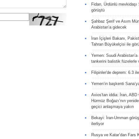
Fidan, Ürdünlü mevkidaşı S
görüştü
Şahbaz Şerif ve Asım Müni
Arabistan’a gidecek
İran İçişleri Bakanı, Pakis
Tahran Büyükelçisi ile gör
Yemen: Suudi Arabistan’a a
tankerini balistik füzelerle
Filipinler'de deprem: 6.3 il
Yemen’in başkenti Sana’ya
Axios'tan iddia: İran, AB
Hürmüz Boğazı’nın yeniden
geçici anlaşmaya yakın
Bekayi: İran-Umman görüş
ilerliyor
Rusya ve Katar’dan Fars K