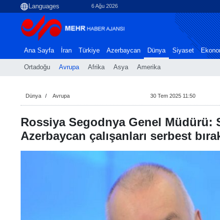
6 Ağu 2026
Ana Sayfa
İran
Türkiye
Azerbaycan
Dünya
Siyaset
Ekono
Ortadoğu
Avrupa
Afrika
Asya
Amerika
Dünya
Avrupa
30 Tem 2025 11:50
Rossiya Segodnya Genel Müdürü: 
Azerbaycan çalışanları serbest bıra