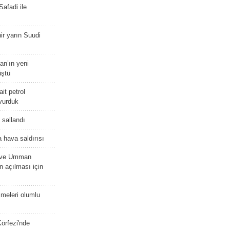
afadi ile
r yarın Suudi
tan’ın yeni
üştü
it petrol
 vurduk
e sallandı
 hava saldırısı
D ve Umman
 açılması için
meleri olumlu
örfezi'nde