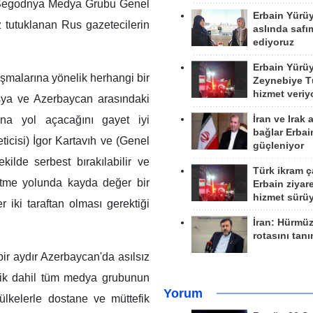
ya Segodnya Medya Grubu Genel
Erbain Yürü
z tutuklanan Rus gazetecilerin
aslında safım
ediyoruz
Erbain Yürü
lışmalarına yönelik herhangi bir
Zeynebiye Tü
hizmet veriy
ya ve Azerbaycan arasındaki
İran ve Irak 
sına yol açacağını gayet iyi
bağlar Erbai
icisi) İgor Kartavıh ve (Genel
güçleniyor
lde serbest bırakılabilir ve
Türk ikram ç
 etme yolunda kayda değer bir
Erbain ziyare
hizmet sürü
r iki taraftan olması gerektiği
İran: Hürmü
rotasını tan
ir aydır Azerbaycan'da asılsız
nik dahil tüm medya grubunun
Yorum
ülkelerle dostane ve müttefik