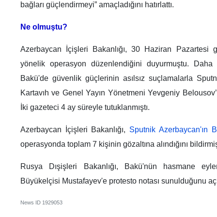
bağları güçlendirmeyi” amaçladığını hatırlattı.
Ne olmuştu?
Azerbaycan İçişleri Bakanlığı, 30 Haziran Pazartesi g
yönelik operasyon düzenlendiğini duyurmuştu. Daha 
Bakü'de güvenlik güçlerinin asılsız suçlamalarla Sputn
Kartavıh ve Genel Yayın Yönetmeni Yevgeniy Belousov’u g
İki gazeteci 4 ay süreyle tutuklanmıştı.
Azerbaycan İçişleri Bakanlığı,
Sputnik Azerbaycan'ın Ba
operasyonda toplam 7 kişinin gözaltına alındığını bildirmiş
Rusya Dışişleri Bakanlığı, Bakü'nün hasmane eyle
Büyükelçisi Mustafayev'e protesto notası sunulduğunu açı
News ID
1929053