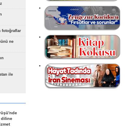
z
n
 fotoğraflar
Günü ne
ın
stan ile
yüşü'nde
 diline
izmet