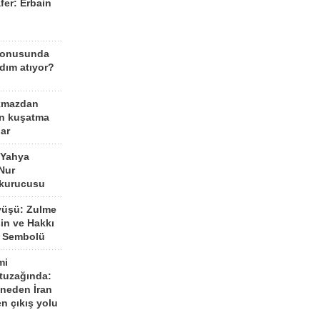
fer: Erbain
ü
konusunda
dım atıyor?
kmazdan
an kuşatma
ar
 Yahya
Nur
 kurucusu
yüşü: Zulme
şin ve Hakkı
 Sembolü
mi
 tuzağında:
neden İran
n çıkış yolu