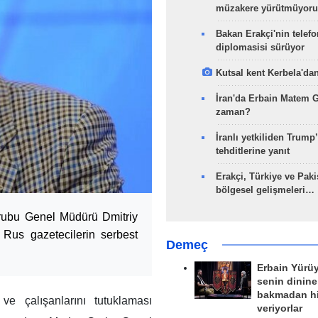
müzakere yürütmüyoru
Bakan Erakçi'nin telefo
diplomasisi sürüyor
Kutsal kent Kerbela'dan
İran'da Erbain Matem 
zaman?
İranlı yetkiliden Trump’
tehditlerine yanıt
Erakçi, Türkiye ve Paki
bölgesel gelişmeleri…
rubu Genel Müdürü Dmitriy
n Rus gazetecilerin serbest
Demeç
Erbain Yürü
senin dinine
bakmadan h
e çalışanlarını tutuklaması
veriyorlar