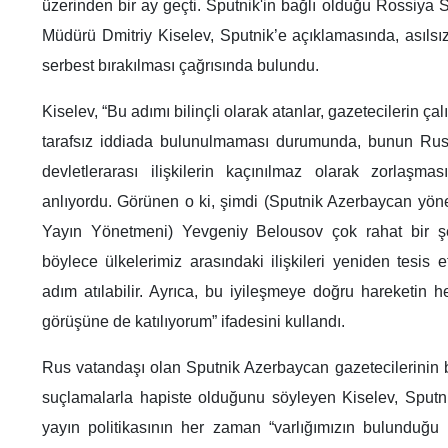
üzerinden bir ay geçti. Sputnik'in bağlı olduğu Rossi
Müdürü Dmitriy Kiselev, Sputnik’e açıklamasında, asılsı
serbest bırakılması çağrısında bulundu.
Kiselev, “Bu adımı bilinçli olarak atanlar, gazetecilerin ça
tarafsız iddiada bulunulmaması durumunda, bunun Rus
devletlerarası ilişkilerin kaçınılmaz olarak zorlaşma
anlıyordu. Görünen o ki, şimdi (Sputnik Azerbaycan yönet
Yayın Yönetmeni) Yevgeniy Belousov çok rahat bir şeki
böylece ülkelerimiz arasındaki ilişkileri yeniden tesis
adım atılabilir. Ayrıca, bu iyileşmeye doğru hareketin he
görüşüne de katılıyorum” ifadesini kullandı.
Rus vatandaşı olan Sputnik Azerbaycan gazetecilerinin b
suçlamalarla hapiste olduğunu söyleyen Kiselev, Sput
yayın politikasının her zaman “varlığımızın bulunduğu 