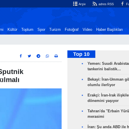
Arşiv
adres RSS
Fa
mi
Kültür
Toplum
Spor
Turizm
Fotoğraf
Video
Haber Başlıkları
Top 10
Yemen: Suudi Arabistan
tankerini balistik…
Sputnik
kılmalı
Bekayi: İran-Umman gö
olumlu ilerliyor
Erakçi: İran-Irak ilişkile
dönemini yaşıyor
Tahran'da ''Erbain Yürü
merasimi
İran: Şu anda ABD ile 