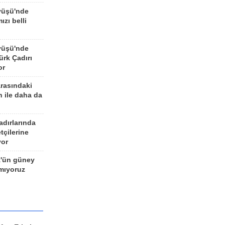
yüşü'nde
ızı belli
yüşü'nde
rk Çadırı
or
arasındaki
n ile daha da
adırlarında
tçilerine
yor
z'ün güney
ımıyoruz