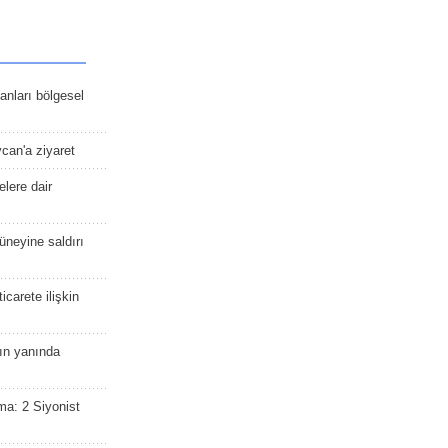
kanları bölgesel
ycan'a ziyaret
lere dair
güneyine saldırı
icarete ilişkin
nın yanında
ma: 2 Siyonist