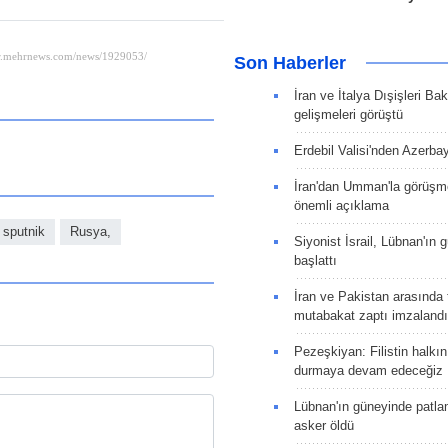
Son Haberler
İran ve İtalya Dışişleri Ba
gelişmeleri görüştü
Erdebil Valisi'nden Azerba
İran'dan Umman'la görüşme
önemli açıklama
sputnik
Rusya,
Siyonist İsrail, Lübnan'ın 
başlattı
İran ve Pakistan arasında t
mutabakat zaptı imzalandı
Pezeşkiyan: Filistin halkı
durmaya devam edeceğiz
Lübnan'ın güneyinde patla
asker öldü