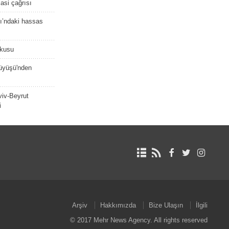
asi çağrısı
ı’ndaki hassas
şkusu
rüyüşü'nden
viv-Beyrut
i
Arşiv
Hakkımızda
Bize Ulaşın
İlgili
© 2017 Mehr News Agency. All rights reserved