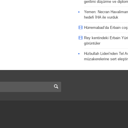
gerilimi düşürme ve diplom
Yemen: Necran Havaliman
hedefi İHA ile vurduk
Hürremabad’da Erbain co
Rey kentindeki Erbain Yü
görüntüler
Hizbullah Lideri'nden Tel A
müzakerelerine sert eleştir