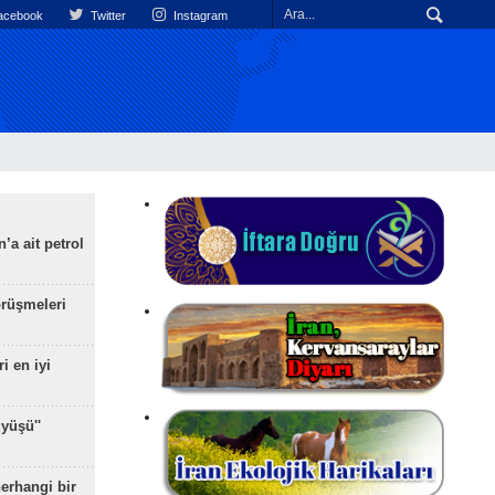
cebook
Twitter
Instagram
’a ait petrol
rüşmeleri
ri en iyi
yüşü''
herhangi bir