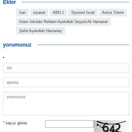
Ekler
İran
siyaset
ABD 1
Siyonist İsrail
Anma Töreni
İslam İnkılabı Rehberi Ayetullah Seyyid Ali Hamanei
Şehit Ayetullah Hamaney
yorumunuz
*
sayıyı giriniz