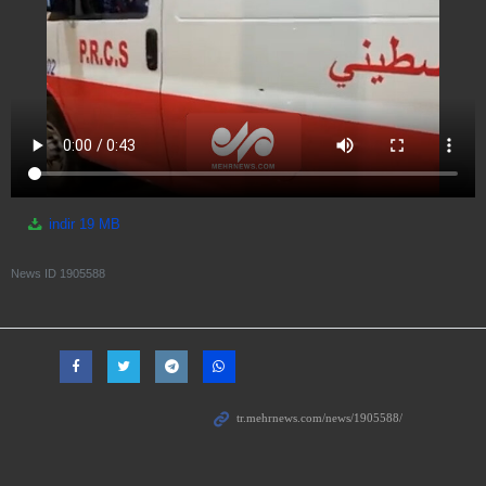
indir
19 MB
News ID
1905588