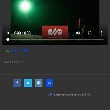
indir
19 MB
News ID
1906757