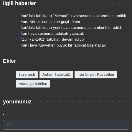
İlgili haberler
İran'daki tatbikatta "Mersad'' hava savunma sistemi test edildi
Fars Körfezi'nde askeri geçit töreni
İran'daki tatbikatta yerli hava savunma sistemleri test edildi
İran hava savunma tatbikatı yapacak
"Zülfikar-1401" tatbikatı devam ediyor
İran Hava Kuvvetleri büyük bir tatbikat başlatacak
Ekler
füze testi
Askeri Tatbikat1
İran Silahlı Kuvvetleri
video görüntüleri
yorumunuz