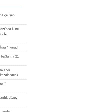
yle çelişen
zı’nda ikinci
la izin
srail'i kınadı
bağlantılı 21
da spor
ü imzalanacak
azı”
zırlık düzeyi
lmendep