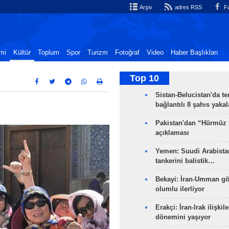
Arşiv
adres RSS
Fa
mi
Kültür
Toplum
Spor
Turizm
Fotoğraf
Video
Haber Başlıkları
Top 10
Sistan-Belucistan'da te
bağlantılı 8 şahıs yaka
Pakistan'dan “Hürmüz
açıklaması
Yemen: Suudi Arabistan
tankerini balistik…
Bekayi: İran-Umman gö
olumlu ilerliyor
Erakçi: İran-Irak ilişkile
dönemini yaşıyor