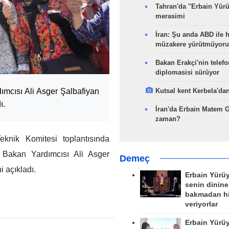
Tahran'da ''Erbain Yürü
merasimi
İran: Şu anda ABD ile 
müzakere yürütmüyoru
Bakan Erakçi'nin telefo
diplomasisi sürüyor
dımcısı Ali Asger Şalbafiyan
Kutsal kent Kerbela'dan
ı.
İran'da Erbain Matem 
zaman?
eknik Komitesi toplantısında
 Bakan Yardımcısı Ali Asger
Demeç
i açıkladı.
Erbain Yürü
senin dinine
bakmadan h
veriyorlar
Erbain Yürü