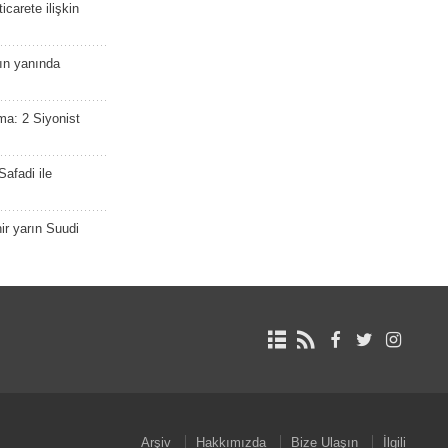
icarete ilişkin
nın yanında
ma: 2 Siyonist
afadi ile
r yarın Suudi
Arşiv
Hakkımızda
Bize Ulaşın
İlgili