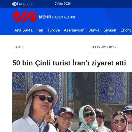
7 Ağu 2026
Ana Sayfa
İran
Türkiye
Azerbaycan
Dünya
Siyaset
Ekono
Kültür
31 Eki 2023 18:17
50 bin Çinli turist İran'ı ziyaret etti