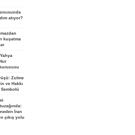
konusunda
dım atıyor?
kmazdan
an kuşatma
ar
 Yahya
Nur
 kurucusu
yüşü: Zulme
şin ve Hakkı
 Sembolü
mi
 tuzağında:
neden İran
n çıkış yolu