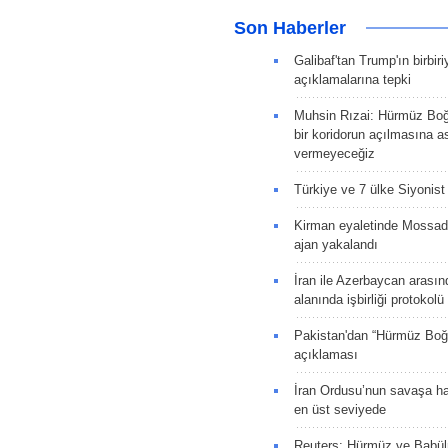
Son Haberler
Galibaf'tan Trump'ın birbiri
açıklamalarına tepki
Muhsin Rızai: Hürmüz Boğa
bir koridorun açılmasına as
vermeyeceğiz
Türkiye ve 7 ülke Siyonist İ
Kirman eyaletinde Mossad 
ajan yakalandı
İran ile Azerbaycan arasın
alanında işbirliği protokol
Pakistan'dan “Hürmüz Boğ
açıklaması
İran Ordusu’nun savaşa ha
en üst seviyede
Reuters: Hürmüz ve Babü