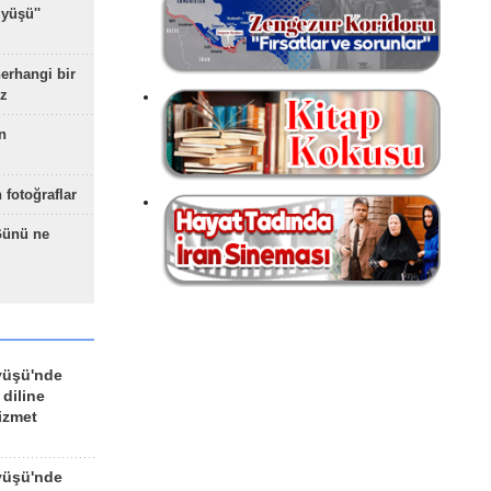
yüşü''
herhangi bir
z
n
 fotoğraflar
Günü ne
yüşü'nde
 diline
izmet
yüşü'nde