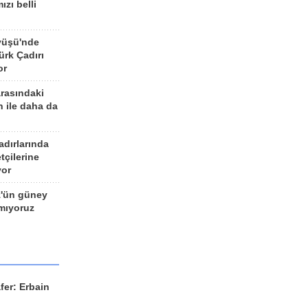
ızı belli
yüşü'nde
rk Çadırı
or
arasındaki
n ile daha da
adırlarında
tçilerine
yor
z'ün güney
ımıyoruz
fer: Erbain
ü