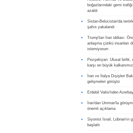
boğazlarındaki gemi trafiğ
azaldı
Sistan-Belucistan'da terörl
şahıs yakalandı
Trump'tan İran iddiası: Ön
anlaşma çünkü insanları 
istemiyorum
Pezşekiyan: Ulusal birlik, 
karşı en büyük kalkanımız
İran ve İtalya Dışişleri Ba
gelişmeleri görüştü
Erdebil Valisi'nden Azerba
İran'dan Umman'la görüşme
önemli açıklama
Siyonist İsrail, Lübnan'ın 
başlattı