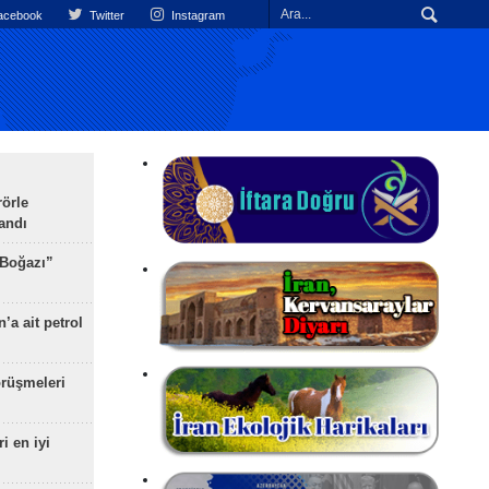
cebook
Twitter
Instagram
rörle
landı
 Boğazı”
’a ait petrol
rüşmeleri
ri en iyi