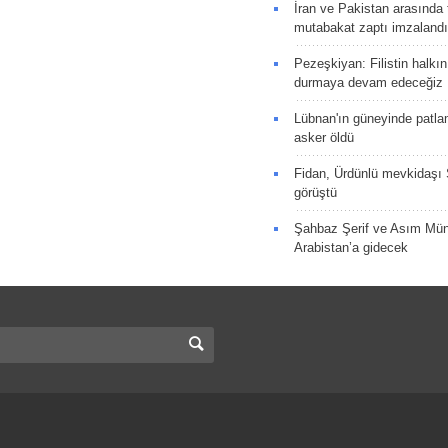
İran ve Pakistan arasında t
mutabakat zaptı imzalandı
Pezeşkiyan: Filistin halkı
durmaya devam edeceğiz
Lübnan'ın güneyinde patla
asker öldü
Fidan, Ürdünlü mevkidaşı S
görüştü
Şahbaz Şerif ve Asım Müni
Arabistan’a gidecek