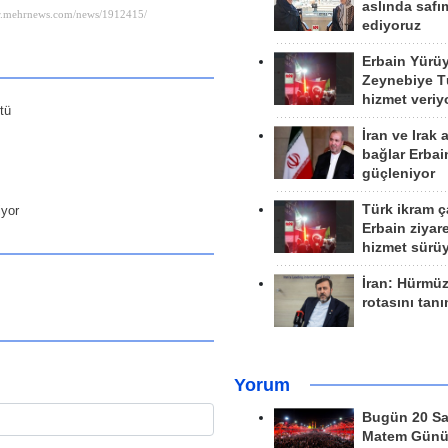
aslında safım
ediyoruz
Erbain Yürü
Zeynebiye Tü
hizmet veriy
tü
İran ve Irak 
bağlar Erbai
güçleniyor
Türk ikram ç
iyor
Erbain ziyare
hizmet sürü
İran: Hürmü
rotasını tan
Yorum
Bugün 20 Sa
Matem Gün