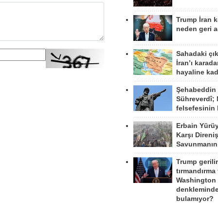
Trump İran 
neden geri a
Sahadaki çı
İran’ı karad
hayaline kad
Şehabeddin
Sühreverdî; 
felsefesinin
Erbain Yürü
Karşı Direni
Savunmanın
Trump gerili
tırmandırma
Washington 
denkleminde
bulamıyor?