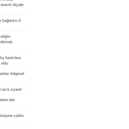
i önemli ölçüde
e bağlantılı 8
celiğim
öldürmek
dış baskılara
 oldu
kanları bölgesel
ycan'a ziyaret
lere dair
güneyine saldırı