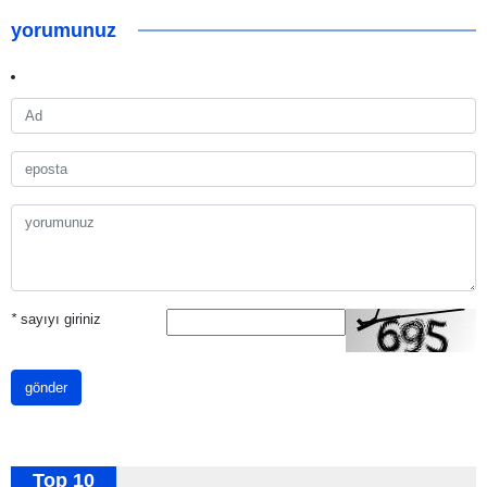
yorumunuz
*
sayıyı giriniz
gönder
Top 10