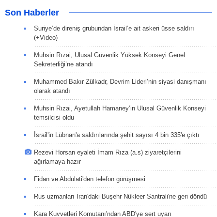
Son Haberler
Suriye’de direniş grubundan İsrail’e ait askeri üsse saldırı
(+Video)
Muhsin Rızai, Ulusal Güvenlik Yüksek Konseyi Genel
Sekreterliği’ne atandı
Muhammed Bakır Zülkadr, Devrim Lideri’nin siyasi danışmanı
olarak atandı
Muhsin Rızai, Ayetullah Hamaney’in Ulusal Güvenlik Konseyi
temsilcisi oldu
İsrail'in Lübnan'a saldırılarında şehit sayısı 4 bin 335'e çıktı
Rezevi Horsan eyaleti İmam Rıza (a.s) ziyaretçilerini
ağırlamaya hazır
Fidan ve Abdulati'den telefon görüşmesi
Rus uzmanları İran'daki Buşehr Nükleer Santrali'ne geri döndü
Kara Kuvvetleri Komutanı'ndan ABD'ye sert uyarı