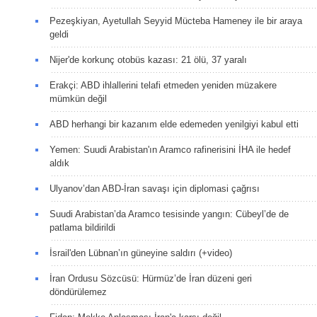
Pezeşkiyan, Ayetullah Seyyid Mücteba Hameney ile bir araya
geldi
Nijer'de korkunç otobüs kazası: 21 ölü, 37 yaralı
Erakçi: ABD ihlallerini telafi etmeden yeniden müzakere
mümkün değil
ABD herhangi bir kazanım elde edemeden yenilgiyi kabul etti
Yemen: Suudi Arabistan'ın Aramco rafinerisini İHA ile hedef
aldık
Ulyanov’dan ABD-İran savaşı için diplomasi çağrısı
Suudi Arabistan’da Aramco tesisinde yangın: Cübeyl’de de
patlama bildirildi
İsrail'den Lübnan’ın güneyine saldırı (+video)
İran Ordusu Sözcüsü: Hürmüz’de İran düzeni geri
döndürülemez