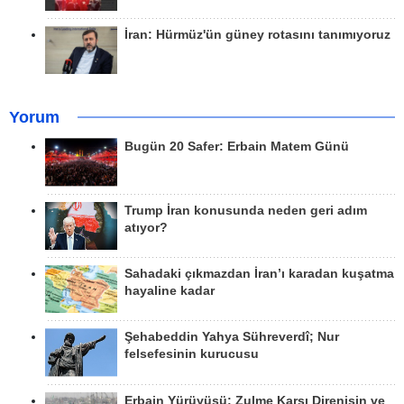
İran: Hürmüz'ün güney rotasını tanımıyoruz
Yorum
Bugün 20 Safer: Erbain Matem Günü
Trump İran konusunda neden geri adım
atıyor?
Sahadaki çıkmazdan İran’ı karadan kuşatma
hayaline kadar
Şehabeddin Yahya Sühreverdî; Nur
felsefesinin kurucusu
Erbain Yürüyüşü: Zulme Karşı Direnişin ve