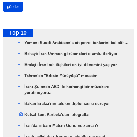
gönder
Top 10
Yemen: Suudi Arabistan’a ait petrol tankerini balistik…
Bekayi: İran-Umman görüşmeleri olumlu ilerliyor
Erakçi: İran-Irak ilişkileri en iyi dönemini yaşıyor
Tahran'da ''Erbain Yürüyüşü'' merasimi
İran: Şu anda ABD ile herhangi bir müzakere
yürütmüyoruz
Bakan Erakçi'nin telefon diplomasisi sürüyor
Kutsal kent Kerbela'dan fotoğraflar
İran'da Erbain Matem Günü ne zaman?
İranlı yetkiliden Trump’ın tehditlerine yanıt