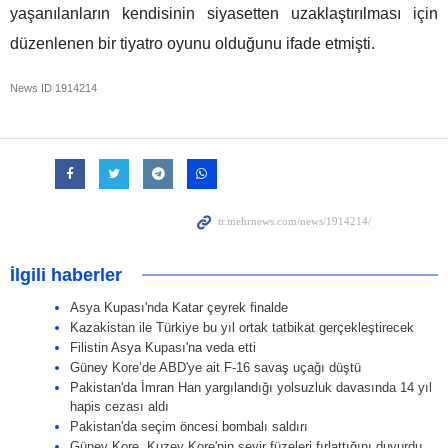
yaşanılanların kendisinin siyasetten uzaklaştırılması için
düzenlenen bir tiyatro oyunu olduğunu ifade etmişti.
News ID
1914214
İlgili haberler
Asya Kupası'nda Katar çeyrek finalde
Kazakistan ile Türkiye bu yıl ortak tatbikat gerçekleştirecek
Filistin Asya Kupası'na veda etti
Güney Kore’de ABD'ye ait F-16 savaş uçağı düştü
Pakistan'da İmran Han yargılandığı yolsuzluk davasında 14 yıl
hapis cezası aldı
Pakistan'da seçim öncesi bombalı saldırı
Güney Kore, Kuzey Kore'nin seyir füzeleri fırlattığını duyurdu