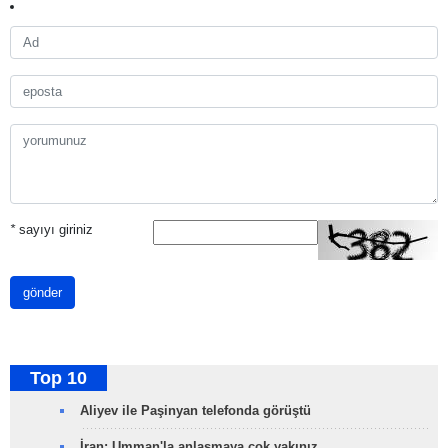
*
sayıyı giriniz
gönder
Top 10
Aliyev ile Paşinyan telefonda görüştü
İran: Umman'la anlaşmaya çok yakınız