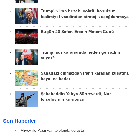
Trump'ın İran hesabı çöktü; koşulsuz
teslimiyet vaadinden stratejik aşağılanmaya
Bugün 20 Safer: Erbain Matem Günü
Trump İran konusunda neden geri adım
atıyor?
Sahadaki çıkmazdan İran’ı karadan kuşatma
hayaline kadar
Şehabeddin Yahya Sühreverdî; Nur
felsefesinin kurucusu
Son Haberler
Aliyev ile Paşinyan telefonda görüştü