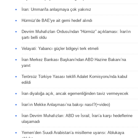
İran: Umman'la anlaşmaya çok yakınız
Hürmüz'de BAE'ye ait gemi hedef alındı
Devrim Muhafızları Ordusu'ndan “Hürmüz” açıklaması: İran'ın
şartı belli oldu
Velayati: Yabancı güçler bölgeyi terk etmeli
İran Merkez Bankası Başkanı'ndan ABD Hazine Bakanı’na
yanıt
Terörsüz Türkiye Yasası teklifi Adalet Komisyonu'nda kabul
edildi
İran diyaloğa açık, ancak egemenliğinden taviz vermeyecek
İran’ın Mekke Anlaşması’na bakışı nasıl?(+video)
İran Devrim Muhafızları: ABD ve İsrail, İran’a karşı hedeflerine
ulaşamadı
Yemen’den Suudi Arabistan’a misilleme uyarısı: Ablukaya