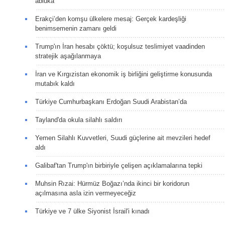
abluka
Erakçi’den komşu ülkelere mesaj: Gerçek kardeşliği
benimsemenin zamanı geldi
Trump'ın İran hesabı çöktü; koşulsuz teslimiyet vaadinden
stratejik aşağılanmaya
İran ve Kırgızistan ekonomik iş birliğini geliştirme konusunda
mutabık kaldı
Türkiye Cumhurbaşkanı Erdoğan Suudi Arabistan’da
Tayland'da okula silahlı saldırı
Yemen Silahlı Kuvvetleri, Suudi güçlerine ait mevzileri hedef
aldı
Galibaf'tan Trump'ın birbiriyle çelişen açıklamalarına tepki
Muhsin Rızai: Hürmüz Boğazı’nda ikinci bir koridorun
açılmasına asla izin vermeyeceğiz
Türkiye ve 7 ülke Siyonist İsrail'i kınadı