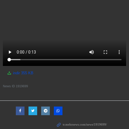
indir
355 KB
News ID
1919699