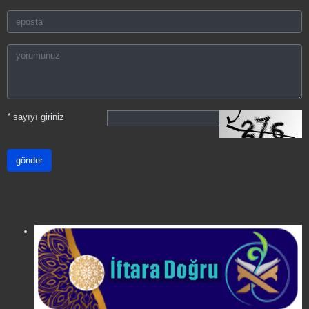
*
sayıyı giriniz
gönder