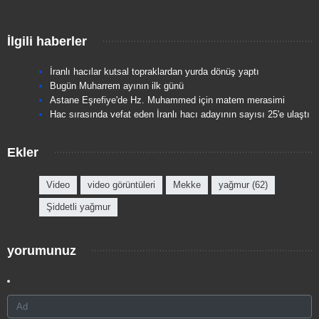
İlgili haberler
İranlı hacılar kutsal topraklardan yurda dönüş yaptı
Bugün Muharrem ayının ilk günü
Astane Eşrefiye'de Hz. Muhammed için matem merasimi
Hac sırasında vefat eden İranlı hacı adayının sayısı 25'e ulaştı
Ekler
Video
video görüntüleri
Mekke
yağmur (62)
Şiddetli yağmur
yorumunuz