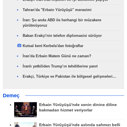
Tahran'da ''Erbain Yürüyüşü'' merasimi
İran: Şu anda ABD ile herhangi bir müzakere
yürütmüyoruz
Bakan Erakçi'nin telefon diplomasisi sürüyor
Kutsal kent Kerbela'dan fotoğraflar
İran'da Erbain Matem Günü ne zaman?
İranlı yetkiliden Trump’ın tehditlerine yanıt
Erakçi, Türkiye ve Pakistan ile bölgesel gelişmeleri…
Demeç
Erbain Yürüyüşü'nde senin dinine diline
bakmadan hizmet veriyorlar
Erbain Yürüyüşü'nde aslında safımızı belli