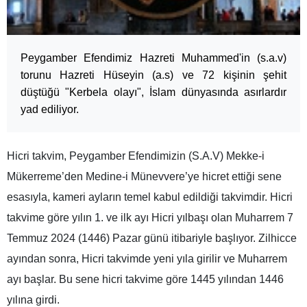
Peygamber Efendimiz Hazreti Muhammed'in (s.a.v)
torunu Hazreti Hüseyin (a.s) ve 72 kişinin şehit
düştüğü "Kerbela olayı", İslam dünyasında asırlardır
yad ediliyor.
Hicri takvim, Peygamber Efendimizin (S.A.V) Mekke-i
Mükerreme’den Medine-i Münevvere’ye hicret ettiği sene
esasıyla, kameri ayların temel kabul edildiği takvimdir. Hicri
takvime göre yılın 1. ve ilk ayı Hicri yılbaşı olan Muharrem 7
Temmuz 2024 (1446) Pazar günü itibariyle başlıyor. Zilhicce
ayından sonra, Hicri takvimde yeni yıla girilir ve Muharrem
ayı başlar. Bu sene hicri takvime göre 1445 yılından 1446
yılına girdi.