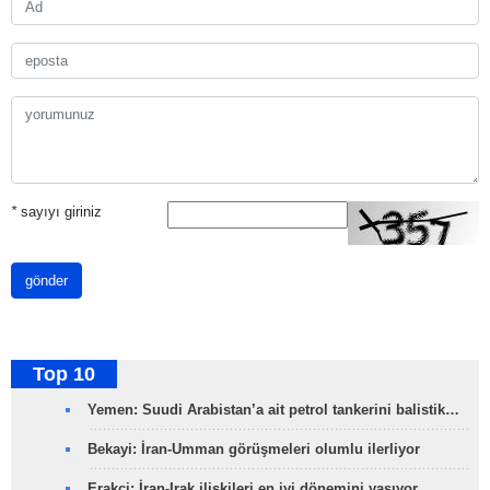
*
sayıyı giriniz
gönder
Top 10
Yemen: Suudi Arabistan’a ait petrol tankerini balistik…
Bekayi: İran-Umman görüşmeleri olumlu ilerliyor
Erakçi: İran-Irak ilişkileri en iyi dönemini yaşıyor