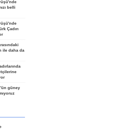
yüşü'nde
ızı belli
yüşü'nde
rk Çadırı
or
arasındaki
n ile daha da
adırlarında
tçilerine
yor
z'ün güney
ımıyoruz
e