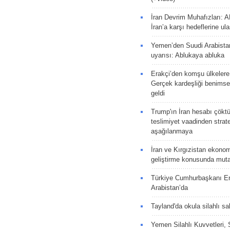
İran Devrim Muhafızları: A
İran’a karşı hedeflerine u
Yemen’den Suudi Arabista
uyarısı: Ablukaya abluka
Erakçi’den komşu ülkelere
Gerçek kardeşliği benims
geldi
Trump'ın İran hesabı çökt
teslimiyet vaadinden strate
aşağılanmaya
İran ve Kırgızistan ekonomik
geliştirme konusunda muta
Türkiye Cumhurbaşkanı E
Arabistan’da
Tayland'da okula silahlı sal
Yemen Silahlı Kuvvetleri, 