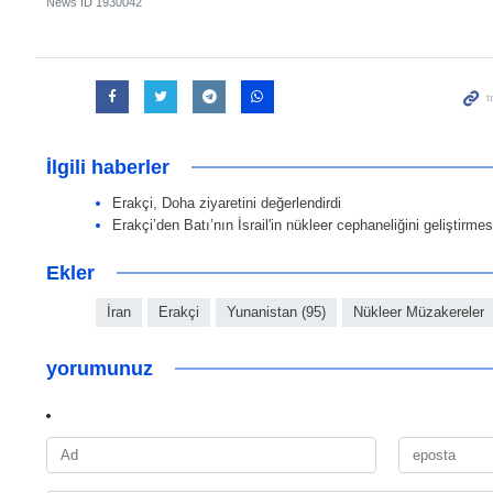
News ID
1930042
İlgili haberler
Erakçi, Doha ziyaretini değerlendirdi
Erakçi’den Batı’nın İsrail'in nükleer cephaneliğini geliştirme
Ekler
İran
Erakçi
Yunanistan (95)
Nükleer Müzakereler
yorumunuz