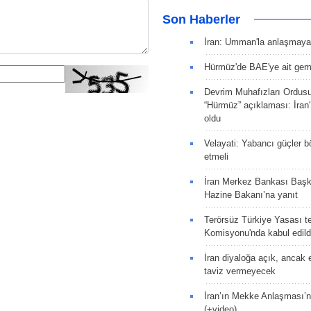
Son Haberler
İran: Umman'la anlaşmaya
Hürmüz'de BAE'ye ait gemi
Devrim Muhafızları Ordus
“Hürmüz” açıklaması: İran'ı
oldu
Velayati: Yabancı güçler bö
etmeli
İran Merkez Bankası Baş
Hazine Bakanı’na yanıt
Terörsüz Türkiye Yasası tek
Komisyonu'nda kabul edild
İran diyaloğa açık, ancak
taviz vermeyecek
İran’ın Mekke Anlaşması’n
(+video)