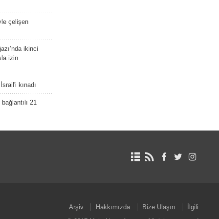
yle çelişen
zı’nda ikinci
la izin
srail'i kınadı
bağlantılı 21
Arşiv
Hakkımızda
Bize Ulaşın
İlgili