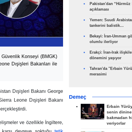
Pakistan'dan “Hürmüz
açıklaması
Yemen: Suudi Arabistan
tankerini balistik…
Bekayi: İran-Umman gö
olumlu ilerliyor
Erakçi: İran-Irak ilişkile
ler Güvenlik Konseyi (BMGK)
dönemini yaşıyor
one Dışişleri Bakanları ile
Tahran'da ''Erbain Yürü
merasimi
istan Dışişleri Bakanı George
Demeç
Sierra Leone Dışişleri Bakanı
Erbain Yürü
erçekleştirdi.
senin dinine
bakmadan h
lişmeler ve özellikle İngiltere,
veriyorlar
a karşı devreye soktuğu
tetik