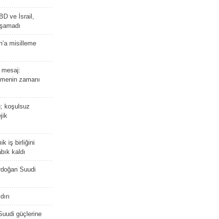
BD ve İsrail,
laşamadı
n’a misilleme
 mesaj:
emenin zamanı
ü; koşulsuz
jik
 iş birliğini
bık kaldı
rdoğan Suudi
dırı
Suudi güçlerine