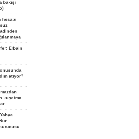
a bakışı
o)
n hesabı
lsuz
aadinden
ağılanmaya
fer: Erbain
ü
konusunda
dım atıyor?
kmazdan
an kuşatma
ar
 Yahya
Nur
 kurucusu