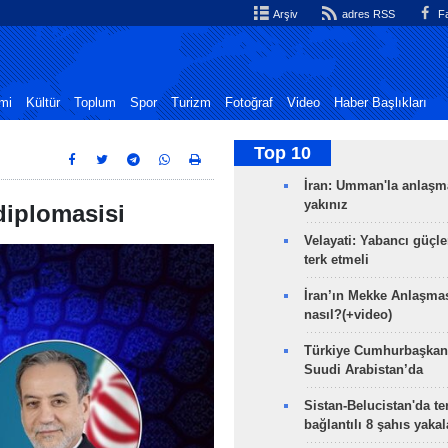
Arşiv
adres RSS
Fa
mi
Kültür
Toplum
Spor
Turizm
Fotoğraf
Video
Haber Başlıkları
Top 10
İran: Umman'la anlaşm
yakınız
 diplomasisi
Velayati: Yabancı güçle
terk etmeli
İran’ın Mekke Anlaşmas
nasıl?(+video)
Türkiye Cumhurbaşkan
Suudi Arabistan’da
Sistan-Belucistan'da te
bağlantılı 8 şahıs yaka