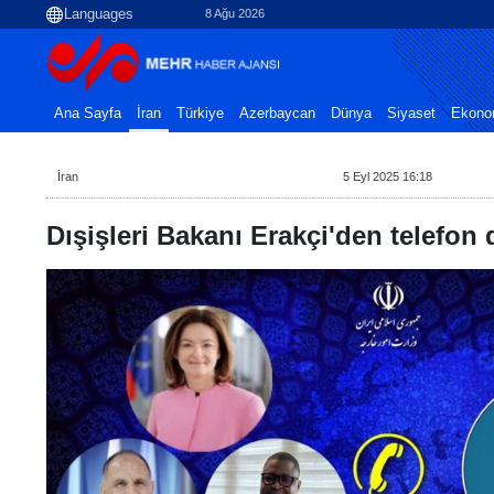
8 Ağu 2026
Ana Sayfa
İran
Türkiye
Azerbaycan
Dünya
Siyaset
Ekono
İran
5 Eyl 2025 16:18
Dışişleri Bakanı Erakçi'den telefon