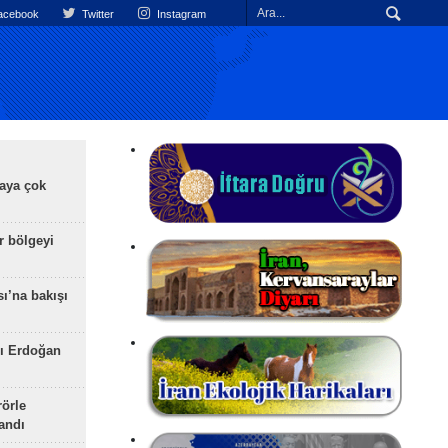
cebook
Twitter
Instagram
aya çok
r bölgeyi
ı’na bakışı
ı Erdoğan
rörle
landı