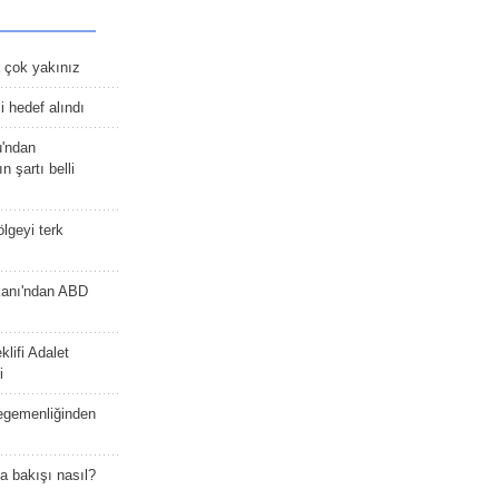
 çok yakınız
 hedef alındı
u'ndan
n şartı belli
lgeyi terk
kanı'ndan ABD
lifi Adalet
i
 egemenliğinden
a bakışı nasıl?