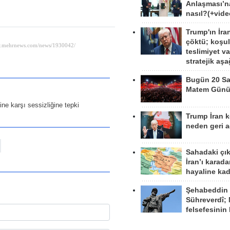
Anlaşması’n
nasıl?(+vide
Trump'ın İra
çöktü; koşu
teslimiyet v
stratejik aş
Bugün 20 Sa
Matem Gün
sine karşı sessizliğine tepki
Trump İran 
neden geri a
Sahadaki çı
İran’ı karad
hayaline kad
Şehabeddin
Sühreverdî; 
felsefesinin