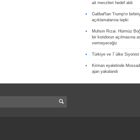
ait mevzileri hedef aldı
Galibaf'tan Trump'ın birbiri
açıklamalarına tepki
Muhsin Rızai: Hürmüz Boğa
bir koridorun açılmasına as
vermeyeceğiz
Türkiye ve 7 ülke Siyonist İ
Kirman eyaletinde Mossad 
ajan yakalandı