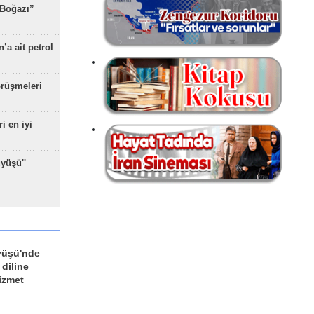
 Boğazı”
’a ait petrol
rüşmeleri
ri en iyi
yüşü''
yüşü'nde
 diline
izmet