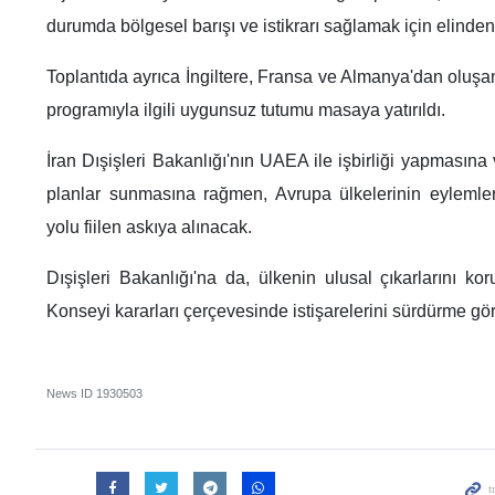
durumda bölgesel barışı ve istikrarı sağlamak için elinde
Toplantıda ayrıca İngiltere, Fransa ve Almanya'dan oluşan
programıyla ilgili uygunsuz tutumu masaya yatırıldı.
İran Dışişleri Bakanlığı'nın UAEA ile işbirliği yapması
planlar sunmasına rağmen, Avrupa ülkelerinin eylemleri 
yolu fiilen askıya alınacak.
Dışişleri Bakanlığı'na da, ülkenin ulusal çıkarlarını k
Konseyi kararları çerçevesinde istişarelerini sürdürme göre
News ID
1930503