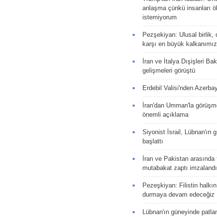
anlaşma çünkü insanları 
istemiyorum
Pezşekiyan: Ulusal birlik, 
karşı en büyük kalkanımız
İran ve İtalya Dışişleri Ba
gelişmeleri görüştü
Erdebil Valisi'nden Azerba
İran'dan Umman'la görüşme
önemli açıklama
Siyonist İsrail, Lübnan'ın 
başlattı
İran ve Pakistan arasında t
mutabakat zaptı imzalandı
Pezeşkiyan: Filistin halkı
durmaya devam edeceğiz
Lübnan'ın güneyinde patla