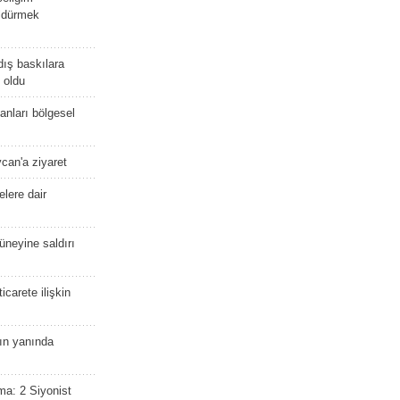
öldürmek
dış baskılara
 oldu
kanları bölgesel
ycan'a ziyaret
lere dair
güneyine saldırı
icarete ilişkin
nın yanında
ma: 2 Siyonist