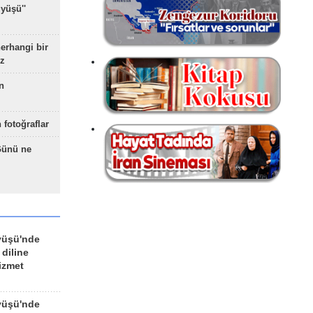
yüşü''
herhangi bir
z
n
 fotoğraflar
Günü ne
yüşü'nde
 diline
izmet
yüşü'nde