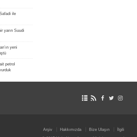
afadi ile
r yarın Suudi
tan’ın yeni
üştü
it petrol
 vurduk
Arşiv
Hakkımızda
Bize Ulaşın
İlgili