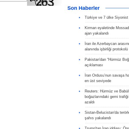
Son Haberler
Türkiye ve 7 ülke Siyonist İ
Kirman eyaletinde Mossad 
ajan yakalandı
İran ile Azerbaycan arasın
alanında işbirliği protokol
Pakistan'dan “Hürmüz Boğ
açıklaması
İran Ordusu’nun savaşa ha
en üst seviyede
Reuters: Hürmüz ve Babü
boğazlarındaki gemi trafiğ
azaldı
Sistan-Belucistan'da terörl
şahıs yakalandı
Trump'tan İran iddiası: Ön