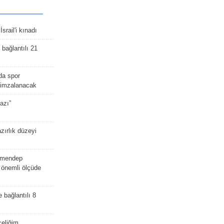
srail'i kınadı
bağlantılı 21
da spor
ü imzalanacak
azı”
zırlık düzeyi
lmendep
i önemli ölçüde
e bağlantılı 8
celiğim