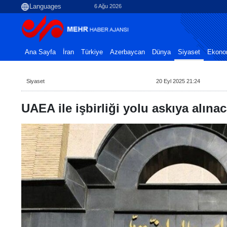
6 Ağu 2026
Ana Sayfa
İran
Türkiye
Azerbaycan
Dünya
Siyaset
Ekono
Siyaset
20 Eyl 2025 21:24
UAEA ile işbirliği yolu askıya alına