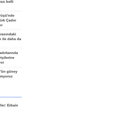
ızı belli
yüşü'nde
rk Çadırı
or
arasındaki
n ile daha da
adırlarında
tçilerine
yor
z'ün güney
ımıyoruz
fer: Erbain
ü