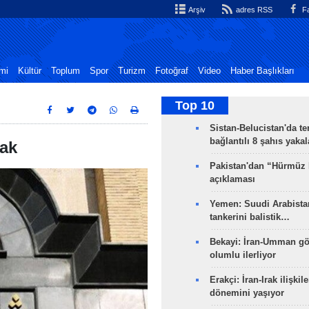
Arşiv
adres RSS
Fa
mi
Kültür
Toplum
Spor
Turizm
Fotoğraf
Video
Haber Başlıkları
Top 10
Sistan-Belucistan'da te
bağlantılı 8 şahıs yaka
cak
Pakistan'dan “Hürmüz
açıklaması
Yemen: Suudi Arabistan
tankerini balistik…
Bekayi: İran-Umman gö
olumlu ilerliyor
Erakçi: İran-Irak ilişkile
dönemini yaşıyor