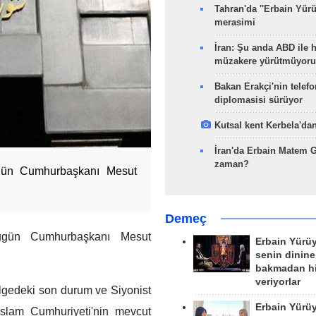
Tahran'da ''Erbain Yürü
merasimi
İran: Şu anda ABD ile 
müzakere yürütmüyoru
Bakan Erakçi'nin telefo
diplomasisi sürüyor
Kutsal kent Kerbela'dan
İran'da Erbain Matem 
zaman?
bugün Cumhurbaşkanı Mesut
Demeç
bugün Cumhurbaşkanı Mesut
Erbain Yürü
senin dinine
bakmadan h
veriyorlar
lgedeki son durum ve Siyonist
Erbain Yürü
 İslam Cumhuriyeti'nin mevcut