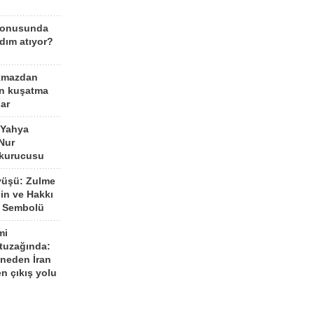
konusunda
dım atıyor?
kmazdan
an kuşatma
ar
 Yahya
Nur
 kurucusu
yüşü: Zulme
şin ve Hakkı
 Sembolü
mi
 tuzağında:
neden İran
n çıkış yolu