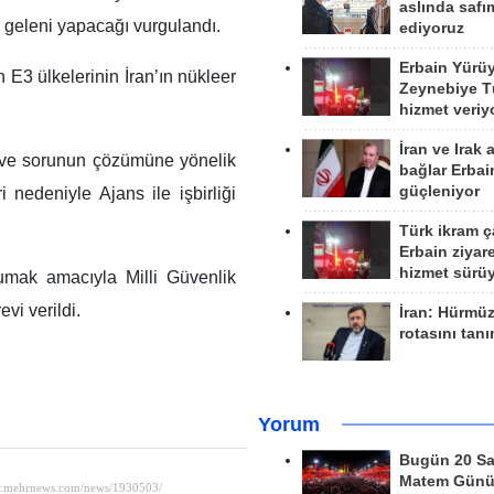
aslında safım
n geleni yapacağı vurgulandı.
ediyoruz
Erbain Yürü
 E3 ülkelerinin İran’ın nükleer
Zeynebiye Tü
hizmet veriy
İran ve Irak 
na ve sorunun çözümüne yönelik
bağlar Erbai
güçleniyor
nedeniyle Ajans ile işbirliği
Türk ikram ç
Erbain ziyare
hizmet sürü
orumak amacıyla Milli Güvenlik
vi verildi.
İran: Hürmü
rotasını tan
Yorum
Bugün 20 Sa
Matem Gün