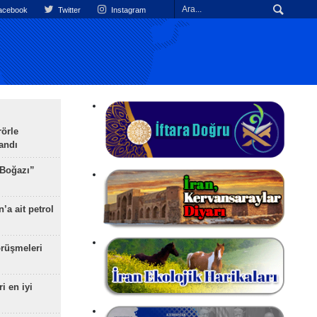
cebook
Twitter
Instagram
rörle
landı
 Boğazı”
’a ait petrol
rüşmeleri
ri en iyi