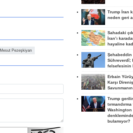
Trump İran 
neden geri a
Sahadaki çı
İran’ı karad
hayaline kad
Mesut Pezeşkiyan
Şehabeddin
Sühreverdî; 
felsefesinin
Erbain Yürü
Karşı Direni
Savunmanın
Trump gerili
tırmandırma
Washington 
denkleminde
bulamıyor?