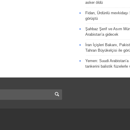
asker öldü
Fidan, Ürdünlü mevkidaşı S
görüştü
Şahbaz Şerif ve Asım Müni
Arabistan’a gidecek
İran İçişleri Bakanı, Pakis
Tahran Büyükelçisi ile gör
Yemen: Suudi Arabistan’a a
tankerini balistik füzelerle