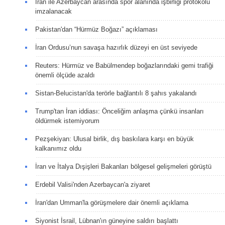
İran ile Azerbaycan arasında spor alanında işbirliği protokolü
imzalanacak
Pakistan'dan “Hürmüz Boğazı” açıklaması
İran Ordusu’nun savaşa hazırlık düzeyi en üst seviyede
Reuters: Hürmüz ve Babülmendep boğazlarındaki gemi trafiği
önemli ölçüde azaldı
Sistan-Belucistan'da terörle bağlantılı 8 şahıs yakalandı
Trump'tan İran iddiası: Önceliğim anlaşma çünkü insanları
öldürmek istemiyorum
Pezşekiyan: Ulusal birlik, dış baskılara karşı en büyük
kalkanımız oldu
İran ve İtalya Dışişleri Bakanları bölgesel gelişmeleri görüştü
Erdebil Valisi'nden Azerbaycan'a ziyaret
İran'dan Umman'la görüşmelere dair önemli açıklama
Siyonist İsrail, Lübnan'ın güneyine saldırı başlattı