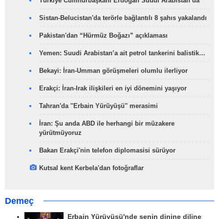
Türkiye Cumhurbaşkanı Erdoğan Suudi Arabistan’da
Sistan-Belucistan'da terörle bağlantılı 8 şahıs yakalandı
Pakistan'dan “Hürmüz Boğazı” açıklaması
Yemen: Suudi Arabistan’a ait petrol tankerini balistik…
Bekayi: İran-Umman görüşmeleri olumlu ilerliyor
Erakçi: İran-Irak ilişkileri en iyi dönemini yaşıyor
Tahran'da ''Erbain Yürüyüşü'' merasimi
İran: Şu anda ABD ile herhangi bir müzakere
yürütmüyoruz
Bakan Erakçi'nin telefon diplomasisi sürüyor
Kutsal kent Kerbela'dan fotoğraflar
Demeç
Erbain Yürüyüşü'nde senin dinine diline