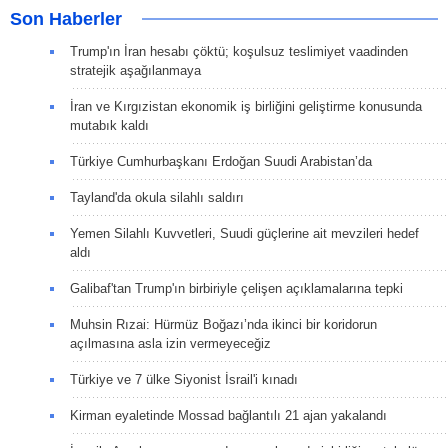
Son Haberler
Trump'ın İran hesabı çöktü; koşulsuz teslimiyet vaadinden
stratejik aşağılanmaya
İran ve Kırgızistan ekonomik iş birliğini geliştirme konusunda
mutabık kaldı
Türkiye Cumhurbaşkanı Erdoğan Suudi Arabistan’da
Tayland'da okula silahlı saldırı
Yemen Silahlı Kuvvetleri, Suudi güçlerine ait mevzileri hedef
aldı
Galibaf'tan Trump'ın birbiriyle çelişen açıklamalarına tepki
Muhsin Rızai: Hürmüz Boğazı’nda ikinci bir koridorun
açılmasına asla izin vermeyeceğiz
Türkiye ve 7 ülke Siyonist İsrail'i kınadı
Kirman eyaletinde Mossad bağlantılı 21 ajan yakalandı