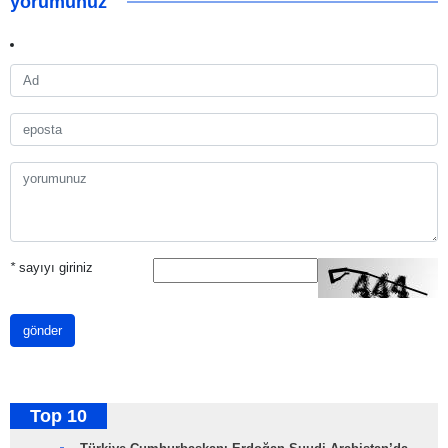
yorumunuz
*
sayıyı giriniz
gönder
Top 10