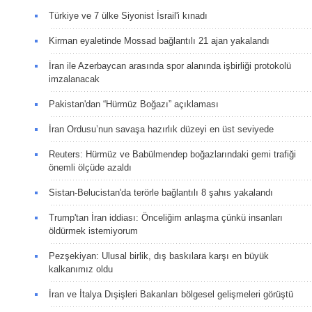
Türkiye ve 7 ülke Siyonist İsrail'i kınadı
Kirman eyaletinde Mossad bağlantılı 21 ajan yakalandı
İran ile Azerbaycan arasında spor alanında işbirliği protokolü
imzalanacak
Pakistan'dan “Hürmüz Boğazı” açıklaması
İran Ordusu’nun savaşa hazırlık düzeyi en üst seviyede
Reuters: Hürmüz ve Babülmendep boğazlarındaki gemi trafiği
önemli ölçüde azaldı
Sistan-Belucistan'da terörle bağlantılı 8 şahıs yakalandı
Trump'tan İran iddiası: Önceliğim anlaşma çünkü insanları
öldürmek istemiyorum
Pezşekiyan: Ulusal birlik, dış baskılara karşı en büyük
kalkanımız oldu
İran ve İtalya Dışişleri Bakanları bölgesel gelişmeleri görüştü