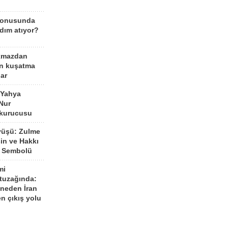
konusunda
dım atıyor?
kmazdan
an kuşatma
ar
 Yahya
Nur
 kurucusu
yüşü: Zulme
şin ve Hakkı
 Sembolü
mi
 tuzağında:
neden İran
n çıkış yolu