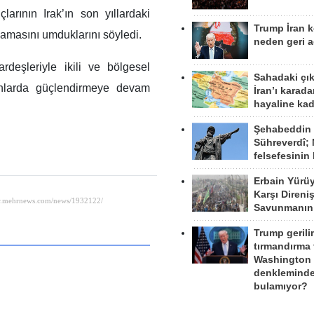
arının Irak’ın son yıllardaki
Trump İran 
lamasını umduklarını söyledi.
neden geri a
deşleriyle ikili ve bölgesel
Sahadaki çı
alanlarda güçlendirmeye devam
İran’ı karad
hayaline kad
Şehabeddin
Sühreverdî; 
felsefesinin
Erbain Yürü
Karşı Direni
Savunmanın
Trump gerili
tırmandırma
Washington 
denkleminde
bulamıyor?