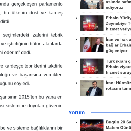
aslında safım
anda gerçekleşen parlamento
ediyoruz
ı, bu ülkenin dost ve kardeş
Erbain Yürü
dirdi.
Zeynebiye Tü
hizmet veriy
eçimlerdeki zaferini tebrik
İran ve Irak 
ve işbirliğinin bütün alanlarda
bağlar Erbai
güçleniyor
ni ederim” dedi.
Türk ikram ç
 kardeşçe tebriklerini takdirle
Erbain ziyare
hizmet sürü
uluğu ve başarısına verdikleri
İran: Hürmü
duğunu söyledi.
rotasını tan
arısının 2015’ten bu yana en
asi sistemine duyulan güvenin
Yorum
Bugün 20 Sa
be ve sisteme bağlılıklarını bir
Matem Gün