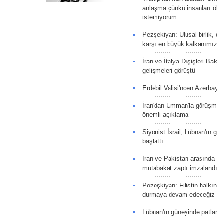
anlaşma çünkü insanları 
istemiyorum
Pezşekiyan: Ulusal birlik, 
karşı en büyük kalkanımız
İran ve İtalya Dışişleri Ba
gelişmeleri görüştü
Erdebil Valisi'nden Azerba
İran'dan Umman'la görüşme
önemli açıklama
Siyonist İsrail, Lübnan'ın 
başlattı
İran ve Pakistan arasında t
mutabakat zaptı imzalandı
Pezeşkiyan: Filistin halkı
durmaya devam edeceğiz
Lübnan'ın güneyinde patla