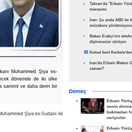
Tahran'da ''Erbain Yürü
merasimi
İran: Şu anda ABD ile 
müzakere yürütmüyoru
Bakan Erakçi'nin telefo
diplomasisi sürüyor
Kutsal kent Kerbela'dan
İran'da Erbain Matem 
zaman?
bakanı Muhammed Şiya es-
elecek dönemde de iki ülke
aha samimi ve daha derin bir
Demeç
Erbain Yürü
senin dinine
bakmadan h
 Muhammed Şiya es-Sudani ile
veriyorlar
Erbain Yürü