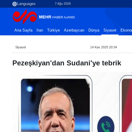
7 Ağu 2026
Ana Sayfa
İran
Türkiye
Azerbaycan
Dünya
Siyaset
Ekono
Siyaset
14 Kas 2025 20:34
Pezeşkiyan'dan Sudani'ye tebrik