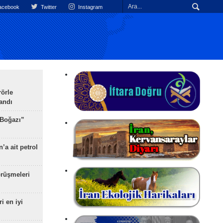
cebook
Twitter
Instagram
rörle
landı
 Boğazı”
’a ait petrol
rüşmeleri
ri en iyi