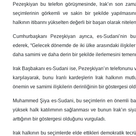
Pezeşkiyan bu telefon görüşmesinde, Irak’ın son zam
seçimlerinin görkemli ve sakin bir şekilde yapılmasın
halkının itibarını yükselten değerli bir başarı olarak nitelen
Cumhurbaşkanı Pezeşkiyan ayrıca, es-Sudani’nin bu s
ederek, “Gelecek dönemde de iki ülke arasındaki ilişkiler 
daha samimi ve daha derin bir şekilde ilerlemesini temen
Irak Başbakanı es-Sudani ise, Pezeşkiyan’ın telefonunu ve
karşılayarak, bunu İranlı kardeşlerin Irak halkının mutl
önemin ve samimi ilişkilerin derinliğinin bir göstergesi ol
Muhammed Şiya es-Sudani, bu seçimlerin en önemli baş
yüksek halk katılımının sağlanması ve bunun Irak’ın siy
arttığının bir göstergesi olduğunu vurguladı.
Irak halkının bu seçimlerde elde ettikleri demokratik tecrü