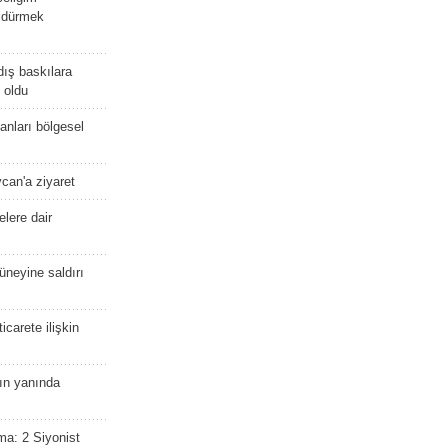
öldürmek
dış baskılara
 oldu
kanları bölgesel
ycan'a ziyaret
lere dair
güneyine saldırı
icarete ilişkin
nın yanında
ma: 2 Siyonist