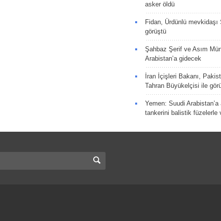
asker öldü
Fidan, Ürdünlü mevkidaşı S
görüştü
Şahbaz Şerif ve Asım Müni
Arabistan’a gidecek
İran İçişleri Bakanı, Pakis
Tahran Büyükelçisi ile gör
Yemen: Suudi Arabistan’a a
tankerini balistik füzelerle