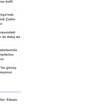
ızı belli
yüşü'nde
rk Çadırı
or
arasındaki
n ile daha da
adırlarında
tçilerine
yor
z'ün güney
ımıyoruz
fer: Erbain
ü