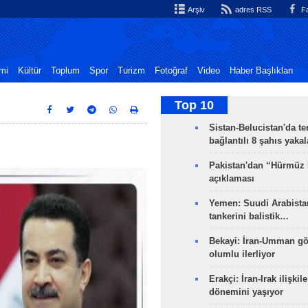
Arşiv
adres RSS
Fa
mi
Kültür
Toplum
Spor
Turizm
Fotoğraf
Video
Haber Başlıkları
Top 10
Sistan-Belucistan'da te
bağlantılı 8 şahıs yaka
Pakistan'dan “Hürmüz
açıklaması
Yemen: Suudi Arabistan
tankerini balistik…
Bekayi: İran-Umman gö
olumlu ilerliyor
Erakçi: İran-Irak ilişkile
dönemini yaşıyor