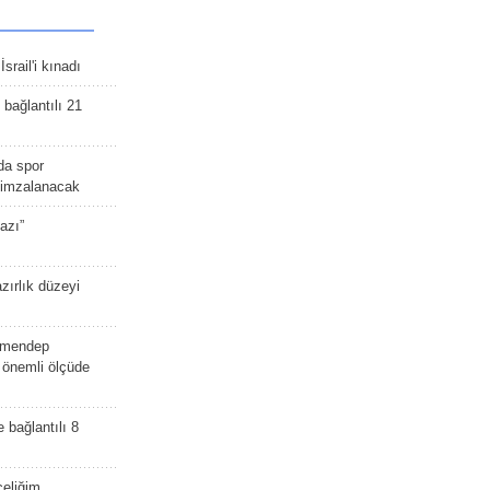
srail'i kınadı
bağlantılı 21
da spor
ü imzalanacak
azı”
zırlık düzeyi
lmendep
i önemli ölçüde
e bağlantılı 8
celiğim