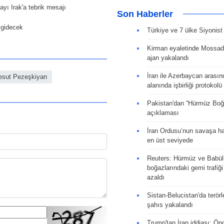
yı Irak'a tebrik mesajı
Son Haberler
 gidecek
Türkiye ve 7 ülke Siyonist İ
Kirman eyaletinde Mossad 
ajan yakalandı
İran ile Azerbaycan arasın
sut Pezeşkiyan
alanında işbirliği protokol
Pakistan'dan “Hürmüz Boğ
açıklaması
İran Ordusu’nun savaşa ha
en üst seviyede
Reuters: Hürmüz ve Babü
boğazlarındaki gemi trafiğ
azaldı
Sistan-Belucistan'da terörl
şahıs yakalandı
Trump'tan İran iddiası: Ön