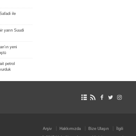
afadi ile
r yarın Suudi
tan’ın yeni
üştü
it petrol
 vurduk
Arşiv
Hakkımızda
Bize Ulaşın
İlgili