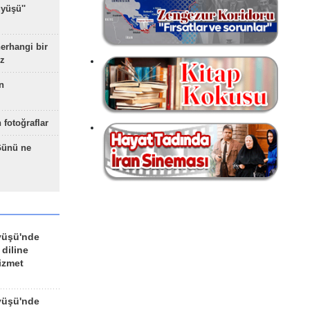
yüşü''
herhangi bir
z
n
 fotoğraflar
Günü ne
yüşü'nde
 diline
izmet
yüşü'nde