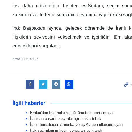
kez daha gösterdiğini belirten es-Sudani, seçim sonuçl
kalkınma ve ilerleme sürecinin devamına yapıcı katkı sağ
Irak Başbakanı ayrıca, gelecek dönemde de İranlı kar
ilişkilerin seviyesini yükseltmek ve işbirliğini tüm 
edeceklerini vurguladı.
News ID
1932122
İlgili haberler
Erakçi’den Irak halkı ve hükümetine tebrik mesajı
İran’dan başarılı seçimler için Irak’a tebrik
İranlı temsilciden Amerika ve üç Avrupa ülkesine uyarı
Irak seçimlerinin kesin sonuçları açıklandı