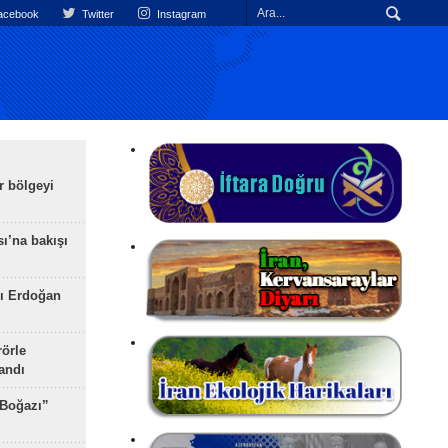
cebook
Twitter
Instagram
r bölgeyi
ı’na bakışı
ı Erdoğan
rörle
landı
 Boğazı”