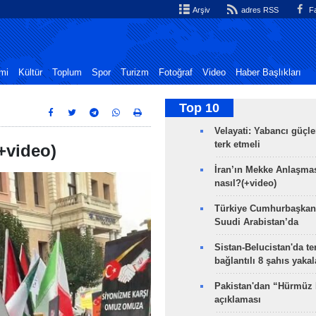
Arşiv
adres RSS
Fa
mi
Kültür
Toplum
Spor
Turizm
Fotoğraf
Video
Haber Başlıkları
Top 10
Velayati: Yabancı güçle
terk etmeli
(+video)
İran’ın Mekke Anlaşmas
nasıl?(+video)
Türkiye Cumhurbaşkan
Suudi Arabistan’da
Sistan-Belucistan'da te
bağlantılı 8 şahıs yaka
Pakistan'dan “Hürmüz
açıklaması