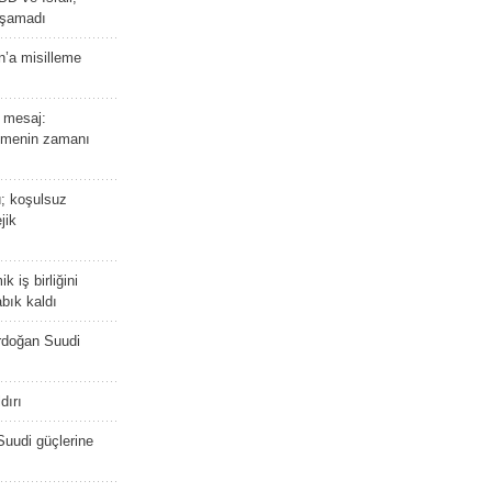
laşamadı
n’a misilleme
 mesaj:
emenin zamanı
ü; koşulsuz
jik
 iş birliğini
bık kaldı
rdoğan Suudi
dırı
Suudi güçlerine