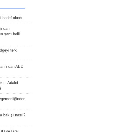
 hedef alındı
u'ndan
n şartı belli
lgeyi terk
kanı'ndan ABD
lifi Adalet
i
 egemenliğinden
a bakışı nasıl?
BD ve İsrail,