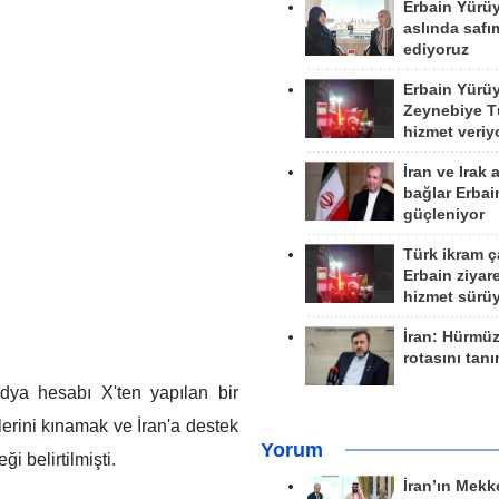
Erbain Yürü
aslında safım
ediyoruz
Erbain Yürü
Zeynebiye Tü
hizmet veriy
İran ve Irak 
bağlar Erbai
güçleniyor
Türk ikram ç
Erbain ziyare
hizmet sürü
İran: Hürmü
rotasını tan
edya hesabı X'ten yapılan bir
lerini kınamak ve İran'a destek
Yorum
 belirtilmişti.
İran’ın Mekk