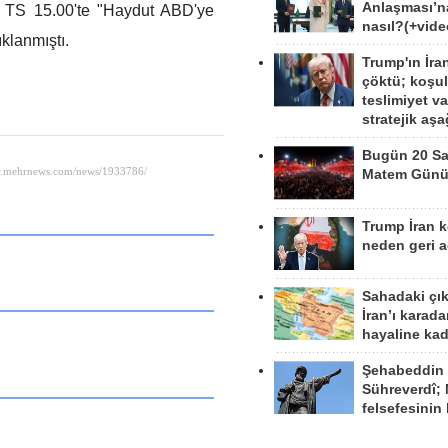
Anlaşması’n
 TS 15.00'te "Haydut ABD'ye
nasıl?(+vide
ıklanmıştı.
Trump'ın İra
çöktü; koşu
teslimiyet v
stratejik aş
Bugün 20 Sa
Matem Gün
Trump İran 
neden geri a
Sahadaki çı
İran’ı karad
hayaline kad
Şehabeddin
Sühreverdî; 
felsefesinin