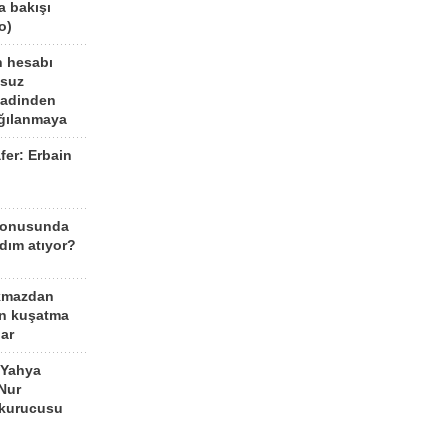
a bakışı
o)
n hesabı
lsuz
aadinden
ağılanmaya
fer: Erbain
ü
konusunda
dım atıyor?
kmazdan
an kuşatma
ar
 Yahya
Nur
 kurucusu