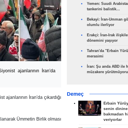
Yemen: Suudi Arabistan
tankerini balistik…
Bekayi: İran-Umman gö
olumlu ilerliyor
Erakçi: İran-Irak ilişkile
dönemini yaşıyor
Tahran'da ''Erbain Yürü
merasimi
İran: Şu anda ABD ile 
yonist ajanlarının İran'da
müzakere yürütmüyoru
Demeç
t ajanlarının İran'da çıkardığı
Erbain Yürü
senin dinine
bakmadan h
alanarak Ümmetin Birlik olması
veriyorlar