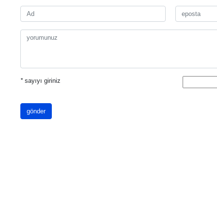
*
sayıyı giriniz
gönder