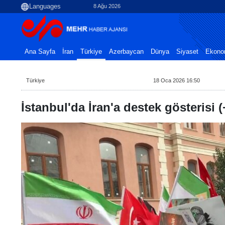
8 Ağu 2026
Ana Sayfa
İran
Türkiye
Azerbaycan
Dünya
Siyaset
Ekono
Türkiye
18 Oca 2026 16:50
İstanbul'da İran'a destek gösterisi 