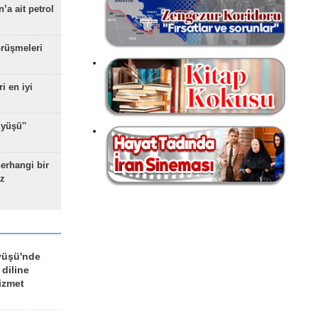
’a ait petrol
rüşmeleri
ri en iyi
yüşü''
herhangi bir
z
yüşü'nde
 diline
izmet