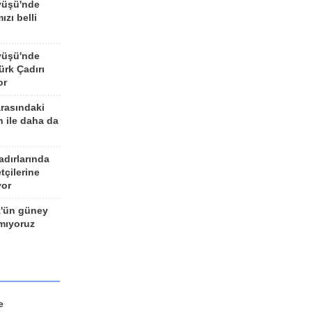
yüşü'nde
ızı belli
yüşü'nde
rk Çadırı
or
arasındaki
n ile daha da
adırlarında
tçilerine
yor
z'ün güney
ımıyoruz
e