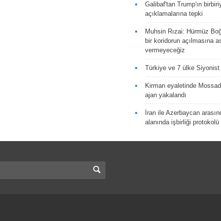
Galibaf'tan Trump'ın birbiri
açıklamalarına tepki
Muhsin Rızai: Hürmüz Boğa
bir koridorun açılmasına as
vermeyeceğiz
Türkiye ve 7 ülke Siyonist İ
Kirman eyaletinde Mossad 
ajan yakalandı
İran ile Azerbaycan arasın
alanında işbirliği protokol