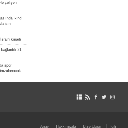
yle çelişen
zı’nda ikinci
la izin
srail'i kınadı
bağlantılı 21
da spor
ü imzalanacak
Arşiv
Hakkımızda
Bize Ulaşın
İlgili