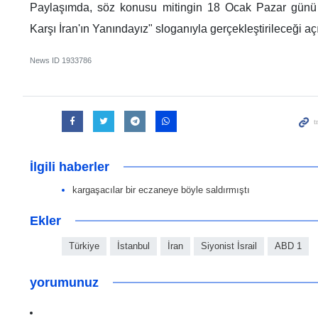
Paylaşımda, söz konusu mitingin 18 Ocak Pazar günü
Karşı İran'ın Yanındayız" sloganıyla gerçekleştirileceği aç
News ID
1933786
İlgili haberler
kargaşacılar bir eczaneye böyle saldırmıştı
Ekler
Türkiye
İstanbul
İran
Siyonist İsrail
ABD 1
yorumunuz