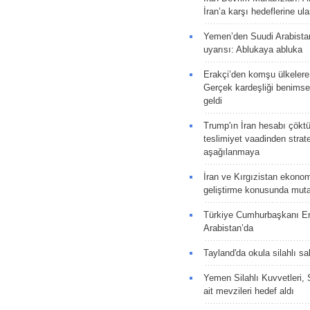
İran’a karşı hedeflerine u
Yemen’den Suudi Arabista
uyarısı: Ablukaya abluka
Erakçi’den komşu ülkelere
Gerçek kardeşliği benims
geldi
Trump'ın İran hesabı çökt
teslimiyet vaadinden strate
aşağılanmaya
İran ve Kırgızistan ekonomik
geliştirme konusunda muta
Türkiye Cumhurbaşkanı E
Arabistan’da
Tayland'da okula silahlı sal
Yemen Silahlı Kuvvetleri, 
ait mevzileri hedef aldı