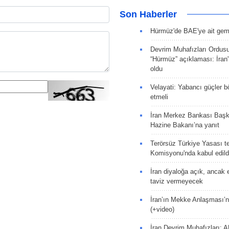
Son Haberler
Hürmüz'de BAE'ye ait gemi
Devrim Muhafızları Ordus
“Hürmüz” açıklaması: İran'ı
oldu
Velayati: Yabancı güçler bö
etmeli
İran Merkez Bankası Baş
Hazine Bakanı’na yanıt
Terörsüz Türkiye Yasası tek
Komisyonu'nda kabul edild
İran diyaloğa açık, ancak
taviz vermeyecek
İran’ın Mekke Anlaşması’n
(+video)
İran Devrim Muhafızları: A