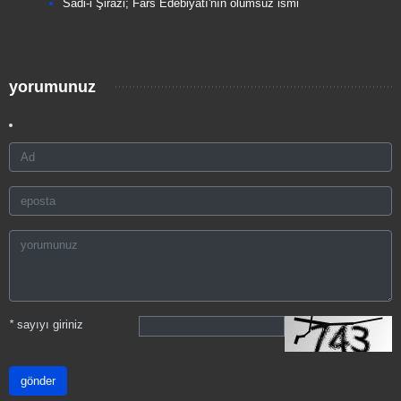
Sadi-i Şirazi; Fars Edebiyatı'nın ölümsüz ismi
yorumunuz
*
sayıyı giriniz
gönder