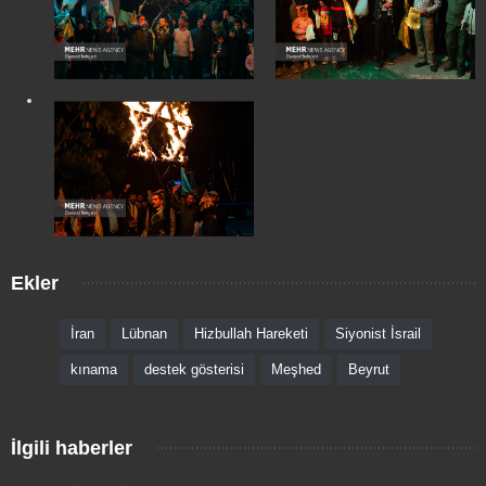
Ekler
İran
Lübnan
Hizbullah Hareketi
Siyonist İsrail
kınama
destek gösterisi
Meşhed
Beyrut
İlgili haberler