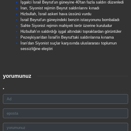
İşgalci İsrail Beyrut'un güneyine 40'tan fazla saldırı düzenledi
İran, Siyonist rejimin Beyrut saldırılarını kınadı
Hizbullah, İsrail askeri hava üssünü vurdu
İsrail Beyrut'un güneyindeki benzin istasyonunu bombaladı
Sahte Siyonist rejimin mahiyeti terör üzerine kuruludur
Hizbullah’ın saldırdığı işgal altındaki topraklardan görüntüler
Pezeşkiyan'dan İsrail'in Beyrut'taki saldırılarına kınama
İran’dan Siyonist suçlar karşısında uluslararası toplumun
sessizliğine eleştiri
yorumunuz