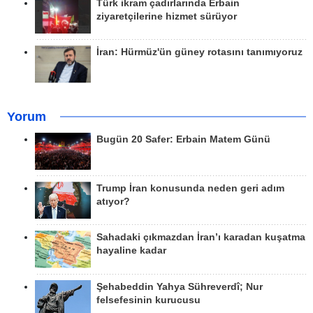
Türk ikram çadırlarında Erbain
ziyaretçilerine hizmet sürüyor
İran: Hürmüz'ün güney rotasını tanımıyoruz
Yorum
Bugün 20 Safer: Erbain Matem Günü
Trump İran konusunda neden geri adım
atıyor?
Sahadaki çıkmazdan İran’ı karadan kuşatma
hayaline kadar
Şehabeddin Yahya Sühreverdî; Nur
felsefesinin kurucusu