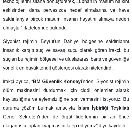
teknolojilerini silaha dönüştürerek, Lübnan'ın masum halkını
eskisinden daha pervasızca hedef almalarına ve hava
saldırılarıyla birçok masum insanın hayatını almaya neden
olmuştur” ifadelerinde bulundu.
Siyonist rejimin Beyrut'un Dahiye bölgesine saldırılarını
insanlık karşıtı suç ve savaş suçu olarak gören Irakçi, bu
suçları bu rejimin bölgesel ve uluslararası barış ve güvenliğe
yönelik en büyük tehdit göstergesi olarak nitelendirdi.
Irakçi ayrıca, “
BM Güvenlik Konseyi
'nden, Siyonist rejimin
ölüm makinesini durdurmak için ciddi önlemler alarak
kayıtsızlığına ve eylemsizliğine son vermesini istiyoruz. Bu
duruma çözüm bulmak amacıyla
İslam İşbirliği Teşkilatı
Genel Sekreteri'nden de örgüt liderlerinin bir an önce
olağanüstü toplantı yapmasını talep ediyoruz” diye kaydetti.