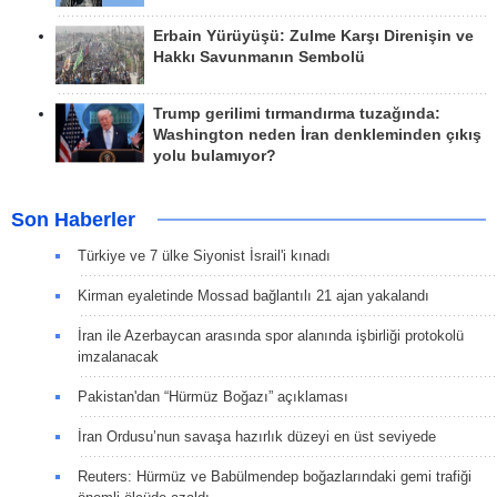
Erbain Yürüyüşü: Zulme Karşı Direnişin ve
Hakkı Savunmanın Sembolü
Trump gerilimi tırmandırma tuzağında:
Washington neden İran denkleminden çıkış
yolu bulamıyor?
Son Haberler
Türkiye ve 7 ülke Siyonist İsrail'i kınadı
Kirman eyaletinde Mossad bağlantılı 21 ajan yakalandı
İran ile Azerbaycan arasında spor alanında işbirliği protokolü
imzalanacak
Pakistan'dan “Hürmüz Boğazı” açıklaması
İran Ordusu’nun savaşa hazırlık düzeyi en üst seviyede
Reuters: Hürmüz ve Babülmendep boğazlarındaki gemi trafiği