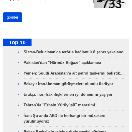
gönder
Top 10
Sistan-Belucistan'da terörle bağlantılı 8 şahıs yakalandı
Pakistan'dan “Hürmüz Boğazı” açıklaması
Yemen: Suudi Arabistan’a ait petrol tankerini balistik…
Bekayi: İran-Umman görüşmeleri olumlu ilerliyor
Erakçi: İran-Irak ilişkileri en iyi dönemini yaşıyor
Tahran'da ''Erbain Yürüyüşü'' merasimi
İran: Şu anda ABD ile herhangi bir müzakere
yürütmüyoruz
Bakan Erakçi'nin telefon diplomasisi sürüyor