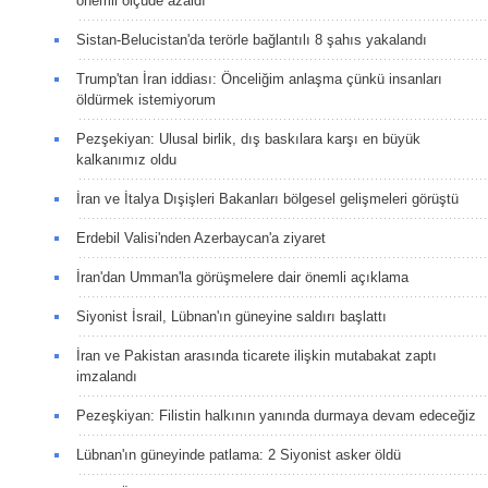
önemli ölçüde azaldı
Sistan-Belucistan'da terörle bağlantılı 8 şahıs yakalandı
Trump'tan İran iddiası: Önceliğim anlaşma çünkü insanları
öldürmek istemiyorum
Pezşekiyan: Ulusal birlik, dış baskılara karşı en büyük
kalkanımız oldu
İran ve İtalya Dışişleri Bakanları bölgesel gelişmeleri görüştü
Erdebil Valisi'nden Azerbaycan'a ziyaret
İran'dan Umman'la görüşmelere dair önemli açıklama
Siyonist İsrail, Lübnan'ın güneyine saldırı başlattı
İran ve Pakistan arasında ticarete ilişkin mutabakat zaptı
imzalandı
Pezeşkiyan: Filistin halkının yanında durmaya devam edeceğiz
Lübnan'ın güneyinde patlama: 2 Siyonist asker öldü