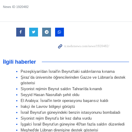
News ID
1920482
İlgili haberler
Pezeşkiyan'dan İsrail'in Beyrut'taki saldırılarına kınama
Şiraz’da üniversite öğrencilerinden Gazze ve Lübnan'a destek
gösterisi
Siyonist rejimin Beyrut saldırı Tahran'da kınandı
Seyyid Hasan Nasrullah şehit oldu
El Arabiya: İsrail'in terör operasyonu başarısız kaldı
Irakçi ile Lavrov bölgeyi görüştü
İsrail Beyrut'un güneyindeki benzin istasyonunu bombaladı
Siyonist rejim Beyrut'u bir kez daha vurdu
İşgalci İsrail Beyrut'un güneyine 40'tan fazla saldırı düzenledi
Meşhed'de Lübnan direnişine destek gösterisi