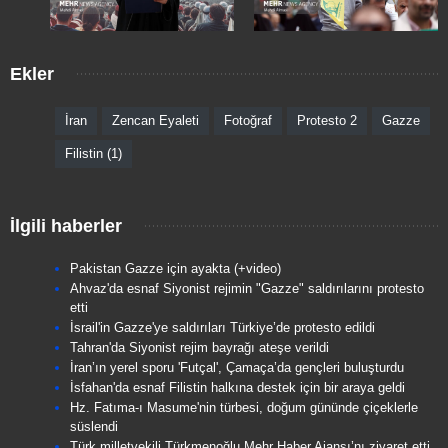
Ekler
İran
Zencan Eyaleti
Fotoğraf
Protesto 2
Gazze
Filistin (1)
İlgili haberler
Pakistan Gazze için ayakta (+video)
Ahvaz'da esnaf Siyonist rejimin "Gazze" saldırılarını protesto
etti
İsrail'in Gazze'ye saldırıları Türkiye’de protesto edildi
Tahran'da Siyonist rejim bayrağı ateşe verildi
İran’ın yerel sporu 'Futçal', Çamaça’da gençleri buluşturdu
İsfahan'da esnaf Filistin halkına destek için bir araya geldi
Hz. Fatıma-ı Masume'nin türbesi, doğum gününde çiçeklerle
süslendi
Türk milletvekili Türkmenoğlu Mehr Haber Ajansı’nı ziyaret etti