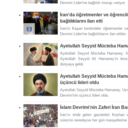
Devrimi Lideri'ne bağlılık mesajı veriyor.
İran'da öğretmenler ve öğrencil
bağlılıklarını ilan etti
İran'ın Kaşan kentindeki öğretmenler ve
Devrimi Lideri'ne bağlılıklarını ilan ettiler.
Ayetullah Seyyid Mücteba Ham
Ayetullah Seyyid Mücteba Hamaney, İra
Ayetullah Seyyid Ali Hamaney’in ikin
dünyaya geldi.
Ayetullah Seyyid Mücteba Hama
üçüncü lideri oldu
Ayetullah Seyyid Mücteba Hamaney, Uzman
Devrimi'nin üçüncü lideri oldu.
İslam Devrimi’nin Zaferi İran Ba
İran’ın önde gelen gazeteleri Keyhan v
sürecini neredeyse her gün manşetlerine 