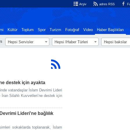
Arşiv
adres RSS
Fa
mi
Kültür
Toplum
Spor
Turizm
Fotoğraf
Video
Haber Başlıkları
rs
Hepsi Servisler
Hepsi اHaber Türleri
Hepsi bakslar
ne destek için ayakta
inde vatandaşlar İslam Devrimi Lideri
an Silahlı Kuvvetleri’ne destek için
evrimi Lideri'ne bağlılık
simleri sokaklarda toplanarak, İslam