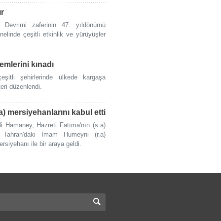
ır
 Devrimi zaferinin 47. yıldönümü
linde çeşitli etkinlik ve yürüyüşler
lemlerini kınadı
eşitli şehirlerinde ülkede kargaşa
eri düzenlendi.
) mersiyehanlarını kabul etti
li Hamaney, Hazreti Fatıma'nın (s.a)
Tahran'daki İmam Humeyni (r.a)
rsiyehanı ile bir araya geldi.