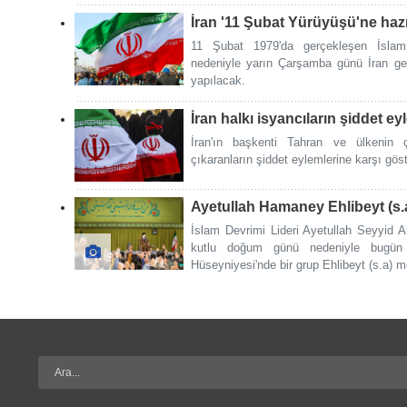
İran '11 Şubat Yürüyüşü'ne haz
11 Şubat 1979'da gerçekleşen İslam
nedeniyle yarın Çarşamba günü İran gene
yapılacak.
İran halkı isyancıların şiddet ey
İran'ın başkenti Tahran ve ülkenin ç
çıkaranların şiddet eylemlerine karşı göst
Ayetullah Hamaney Ehlibeyt (s.a
İslam Devrimi Lideri Ayetullah Seyyid A
kutlu doğum günü nedeniyle bugün 
Hüseyniyesi'nde bir grup Ehlibeyt (s.a) me