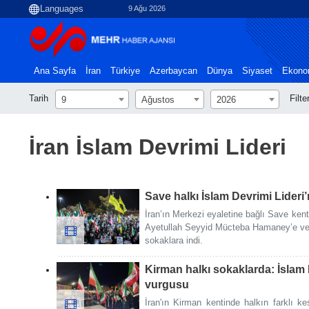
9 Ağu 2026
Ana Sayfa
İran
Türkiye
Azerbaycan
Dünya
Siyaset
Ekono
Tarih
Filte
9
Ağustos
2026
İran İslam Devrimi Lideri
Save halkı İslam Devrimi Lideri’
İran’ın Merkezi eyaletine bağlı Save kent
Ayetullah Seyyid Mücteba Hamaney’e ve İr
sokaklara indi.
Kirman halkı sokaklarda: İslam D
vurgusu
İran'ın Kirman kentinde halkın farklı ke