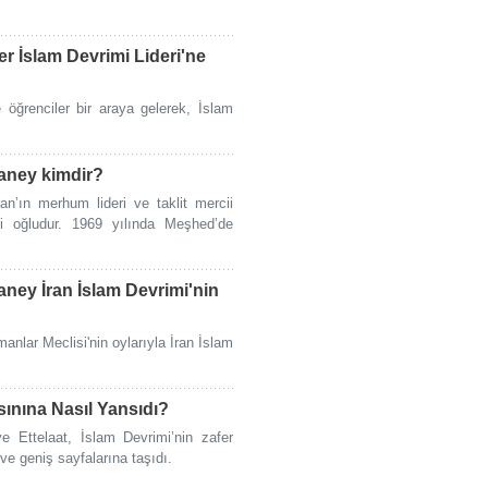
er İslam Devrimi Lideri'ne
 öğrenciler bir araya gelerek, İslam
aney kimdir?
n’ın merhum lideri ve taklit mercii
ci oğludur. 1969 yılında Meşhed’de
ney İran İslam Devrimi'nin
lar Meclisi'nin oylarıyla İran İslam
sınına Nasıl Yansıdı?
e Ettelaat, İslam Devrimi’nin zafer
ve geniş sayfalarına taşıdı.