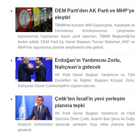
DEM Parti'den AK Parti ve MHP'ye
eleştiri
TBMM'de kurulan Milli Dayanışma, Kardeşlik ve
Demokrasi Komisyonunun çalışmaları
kapsamında hazırlanan siyasi parti raporları, TBMM Başkanlığı'na
teslim edildi. DEM Parti Eş Genel Başkanı Tuncer Bakırhan, AKP ve
MHP'nin raporlarına yönelik eleştirilerini dile getirdi.
Erdoğan'ın Yardımcısı Zorlu,
Nahçıvan'a gidecek
AK Parti Genel Başkan Yardımcısı ve Türk
Devletleri ile İlişkiler Başkanı Kürşad Zorlu,
Nahçıvan Özerk Cumhuriyeti'ni ziyaret edecek.
Çelik'ten İsrail'in yeni yerleşim
planına tepki
AK Parti Genel Başkan Yardımcısı ve Parti
Sözcüsü Ömer Çelik, İsrail'in Batı Şeria ile Doğu
Kudüs'ü birbirinden ayıracak yerleşim inşa etme planına tepki
gösterdi.