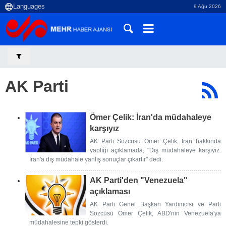
9 Ağu 2026
AK Parti
Ömer Çelik: İran'da müdahaleye
karşıyız
AK Parti Sözcüsü Ömer Çelik, İran hakkında
yaptığı açıklamada, "Dış müdahaleye karşıyız.
İran'a dış müdahale yanlış sonuçlar çıkartır" dedi.
AK Parti'den "Venezuela"
açıklaması
AK Parti Genel Başkan Yardımcısı ve Parti
Sözcüsü Ömer Çelik, ABD'nin Venezuela'ya
müdahalesine tepki gösterdi.