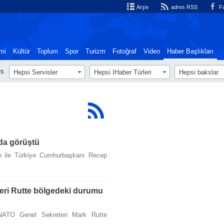
Arşiv
adres RSS
Fa
mi
Kültür
Toplum
Spor
Turizm
Fotoğraf
Video
Haber Başlıkları
rs
Hepsi Servisler
Hepsi اHaber Türleri
Hepsi bakslar
da görüştü
 ile Türkiye Cumhurbaşkanı Recep
eri Rutte bölgedeki durumu
NATO Genel Sekreteri Mark Rutte