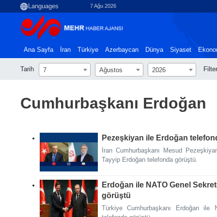
7 Ağu 2026
Ana Sayfa
İran
Türkiye
Azerbaycan
Dünya
Siyaset
Ekono
Tarih
Filte
7
Ağustos
2026
Cumhurbaşkanı Erdoğan
Pezeşkiyan ile Erdoğan telefon
İran Cumhurbaşkanı Mesud Pezeşkiyan
Tayyip Erdoğan telefonda görüştü.
Erdoğan ile NATO Genel Sekret
görüştü
Türkiye Cumhurbaşkanı Erdoğan ile 