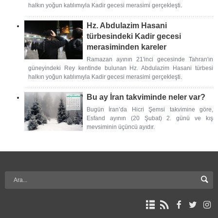
halkın yoğun katılımıyla Kadir gecesi merasimi gerçekleşti.
Hz. Abdulazim Hasani
türbesindeki Kadir gecesi
merasiminden kareler
Ramazan ayının 21'inci gecesinde Tahran'ın
güneyindeki Rey kentinde bulunan Hz. Abdulazim Hasani türbesi
halkın yoğun katılımıyla Kadir gecesi merasimi gerçekleşti.
Bu ay İran takviminde neler var?
Bugün İran’da Hicri Şemsi takvimine göre,
Esfand ayının (20 Şubat) 2. günü ve kış
mevsiminin üçüncü ayıdır.