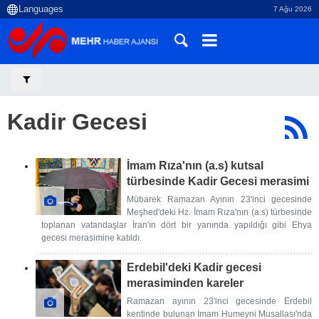
7 Ağu 2026
Kadir Gecesi
İmam Rıza'nın (a.s) kutsal
türbesinde Kadir Gecesi merasimi
Mübarek Ramazan Ayının 23'inci gecesinde
Meşhed'deki Hz. İmam Rıza'nın (a.s) türbesinde
toplanan vatandaşlar İran'ın dört bir yanında yapıldığı gibi Ehya
gecesi merasimine katıldı.
Erdebil'deki Kadir gecesi
merasiminden kareler
Ramazan ayının 23'inci gecesinde Erdebil
kentinde bulunan İmam Humeyni Musallası'nda