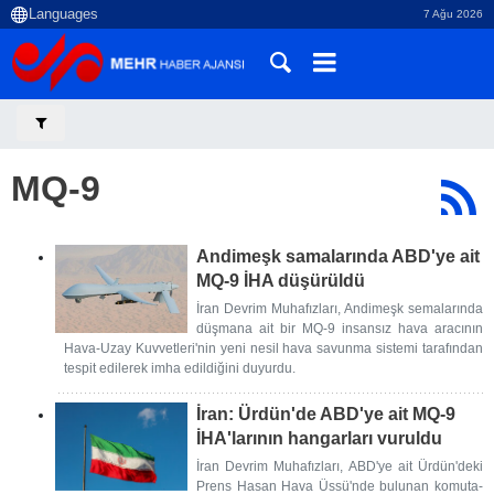
7 Ağu 2026
MQ-9
Andimeşk samalarında ABD'ye ait
MQ-9 İHA düşürüldü
İran Devrim Muhafızları, Andimeşk semalarında
düşmana ait bir MQ-9 insansız hava aracının
Hava-Uzay Kuvvetleri'nin yeni nesil hava savunma sistemi tarafından
tespit edilerek imha edildiğini duyurdu.
İran: Ürdün'de ABD'ye ait MQ-9
İHA'larının hangarları vuruldu
İran Devrim Muhafızları, ABD'ye ait Ürdün'deki
Prens Hasan Hava Üssü'nde bulunan komuta-