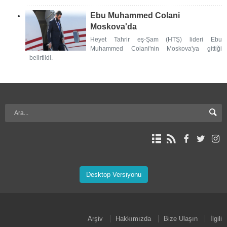
Ebu Muhammed Colani
Moskova'da
Heyet Tahrir eş-Şam (HTŞ) lideri Ebu
Muhammed Colani'nin Moskova'ya gittiği
belirtildi.
Desktop Versiyonu
Arşiv
Hakkımızda
Bize Ulaşın
İlgili