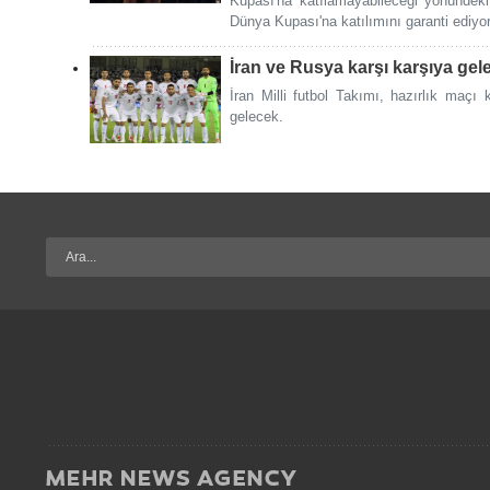
Kupası'na katılamayabileceği yönündeki b
Dünya Kupası'na katılımını garanti ediyo
İran ve Rusya karşı karşıya gel
İran Milli futbol Takımı, hazırlık maç
gelecek.