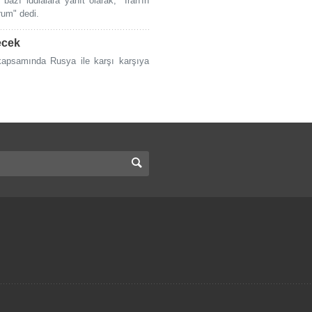
azı iddialara yanıt olarak, "İran'ın
rum" dedi.
ecek
ı kapsamında Rusya ile karşı karşıya