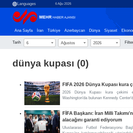
6 Ağu 2026
Ana Sayfa
İran
Türkiye
Azerbaycan
Dünya
Siyaset
Ekono
Tarih
Filte
6
Ağustos
2026
dünya kupası (0)
FIFA 2026 Dünya Kupası kura ç
2026 Dünya Kupası kura çekimi ev
Washington'da bulunan Kennedy Center'd
FİFA Başkanı: İran Milli Takımı
alacağını garanti ediyorum
Uluslararası Futbol Federasyonu Baş