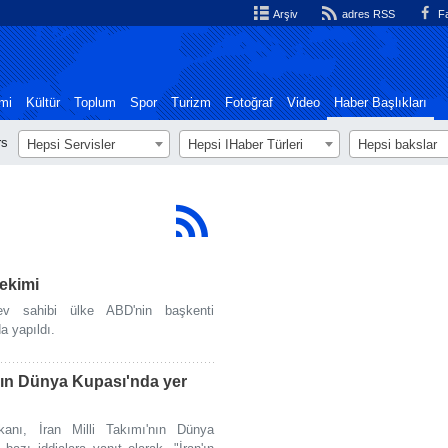
Arşiv
adres RSS
Fa
mi
Kültür
Toplum
Spor
Turizm
Fotoğraf
Video
Haber Başlıkları
rs
Hepsi Servisler
Hepsi اHaber Türleri
Hepsi bakslar
ekimi
 sahibi ülke ABD'nin başkenti
a yapıldı.
'nın Dünya Kupası'nda yer
kanı, İran Milli Takımı'nın Dünya