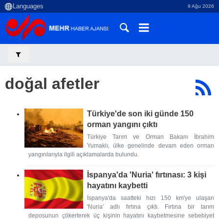
9 Ağu 2026
doğal afetler
Türkiye'de son iki günde 150
orman yangını çıktı
Türkiye Tarım ve Orman Bakanı İbrahim
Yumaklı, ülke genelinde devam eden orman
yangınlarıyla ilgili açıklamalarda bulundu.
İspanya'da 'Nuria' fırtınası: 3 kişi
hayatını kaybetti
İspanya'da saatteki hızı 150 km'ye ulaşan
'Nuria' adlı fırtına çıktı. Fırtına bir tarım
deposunun çökerterek üç kişinin hayatını kaybetmesine sebebiyet