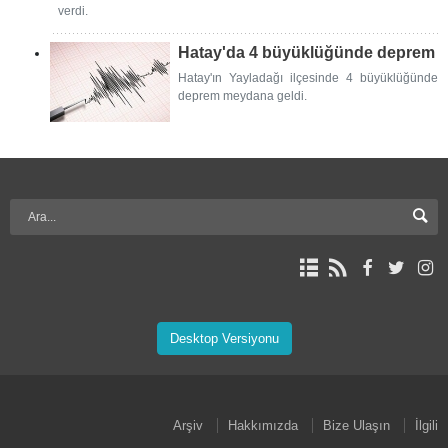
verdi.
Hatay'da 4 büyüklüğünde deprem
Hatay'ın Yayladağı ilçesinde 4 büyüklüğünde
deprem meydana geldi.
Desktop Versiyonu
Arşiv
Hakkımızda
Bize Ulaşın
İlgili