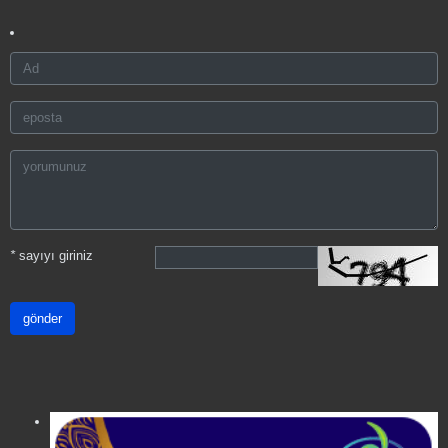
*
sayıyı giriniz
gönder