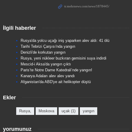
İlgili haberler
Rusya'da yolcu uçağı iniş yaparken alev aldı: 41 ölü
Tarihi Tebrizi Çarşısı'nda yangın
Denizli'de korkutan yangın
Rusya, yeni nükleer buzkıran gemisini suya indirdi
Mescid-i Aksa'da yangın çıktı
Paris’te Notre Dame Katedrali’nde yangın!
Kanarya Adaları alev alev yandı
Afganistan'da ABD'ye ait helikopter düştü
Ekler
Rusya,
Moskova
uçak (1)
yangın
yorumunuz