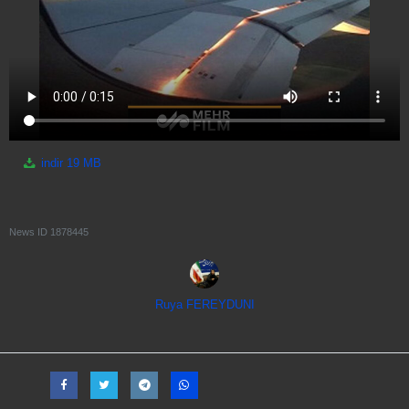
indir
19 MB
News ID
1878445
Ruya FEREYDUNI