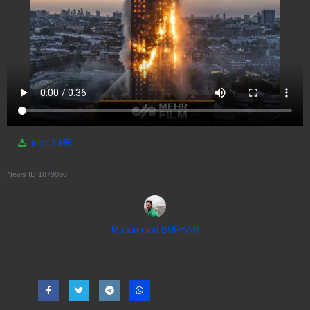
indir
3 MB
News ID
1879096
Muhammed BURHAN