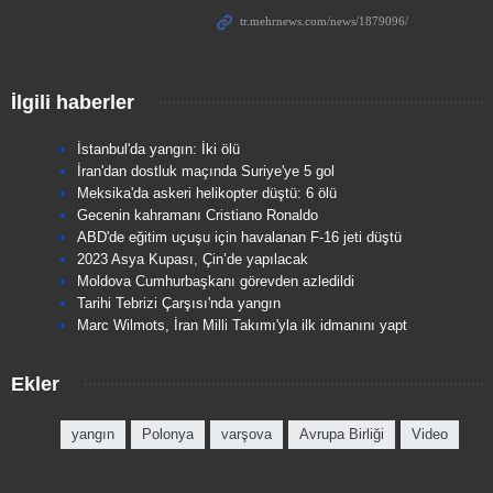
İlgili haberler
İstanbul'da yangın: İki ölü
İran'dan dostluk maçında Suriye'ye 5 gol
Meksika'da askeri helikopter düştü: 6 ölü
Gecenin kahramanı Cristiano Ronaldo
ABD'de eğitim uçuşu için havalanan F-16 jeti düştü
2023 Asya Kupası, Çin’de yapılacak
Moldova Cumhurbaşkanı görevden azledildi
Tarihi Tebrizi Çarşısı'nda yangın
Marc Wilmots, İran Milli Takımı'yla ilk idmanını yapt
Ekler
yangın
Polonya
varşova
Avrupa Birliği
Video