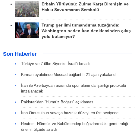
Erbain Yürüyüşü: Zulme Karşı Direnişin ve
Hakkı Savunmanın Sembolü
Trump gerilimi tırmandırma tuzağında:
Washington neden İran denkleminden çıkış
yolu bulamıyor?
Son Haberler
Türkiye ve 7 ülke Siyonist İsrail'i kınadı
Kirman eyaletinde Mossad bağlantılı 21 ajan yakalandı
İran ile Azerbaycan arasında spor alanında işbirliği protokolü
imzalanacak
Pakistan'dan “Hürmüz Boğazı” açıklaması
İran Ordusu’nun savaşa hazırlık düzeyi en üst seviyede
Reuters: Hürmüz ve Babülmendep boğazlarındaki gemi trafiği
önemli ölçüde azaldı