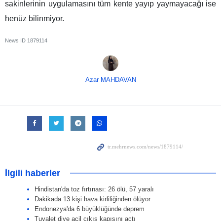
sakinlerinin uygulamasını tüm kente yayıp yaymayacağı ise
henüz bilinmiyor.
News ID
1879114
Azar MAHDAVAN
İlgili haberler
Hindistan'da toz fırtınası: 26 ölü, 57 yaralı
Dakikada 13 kişi hava kirliliğinden ölüyor
Endonezya'da 6 büyüklüğünde deprem
Tuvalet diye acil çıkış kapısını açtı