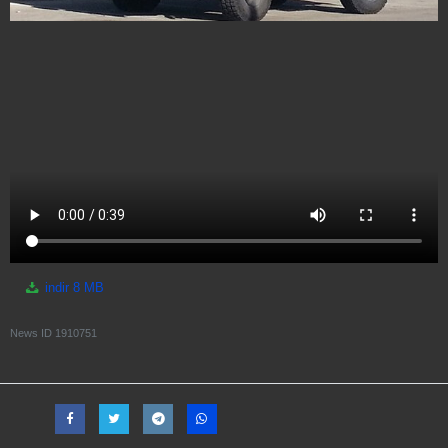
indir
8 MB
News ID
1910751