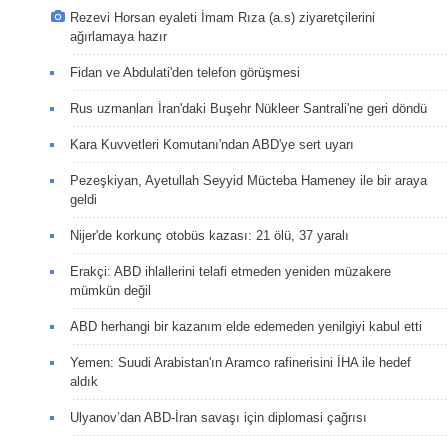
Rezevi Horsan eyaleti İmam Rıza (a.s) ziyaretçilerini
ağırlamaya hazır
Fidan ve Abdulati'den telefon görüşmesi
Rus uzmanları İran'daki Buşehr Nükleer Santrali'ne geri döndü
Kara Kuvvetleri Komutanı'ndan ABD'ye sert uyarı
Pezeşkiyan, Ayetullah Seyyid Mücteba Hameney ile bir araya
geldi
Nijer'de korkunç otobüs kazası: 21 ölü, 37 yaralı
Erakçi: ABD ihlallerini telafi etmeden yeniden müzakere
mümkün değil
ABD herhangi bir kazanım elde edemeden yenilgiyi kabul etti
Yemen: Suudi Arabistan'ın Aramco rafinerisini İHA ile hedef
aldık
Ulyanov’dan ABD-İran savaşı için diplomasi çağrısı